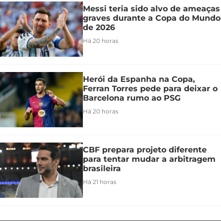
Messi teria sido alvo de ameaças
graves durante a Copa do Mundo
de 2026
Há 20 horas
Herói da Espanha na Copa,
Ferran Torres pede para deixar o
Barcelona rumo ao PSG
Há 20 horas
CBF prepara projeto diferente
para tentar mudar a arbitragem
brasileira
Há 21 horas