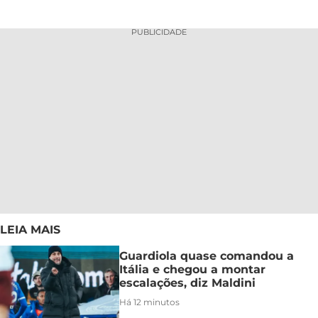
PUBLICIDADE
LEIA MAIS
Guardiola quase comandou a
Itália e chegou a montar
escalações, diz Maldini
Há 12 minutos