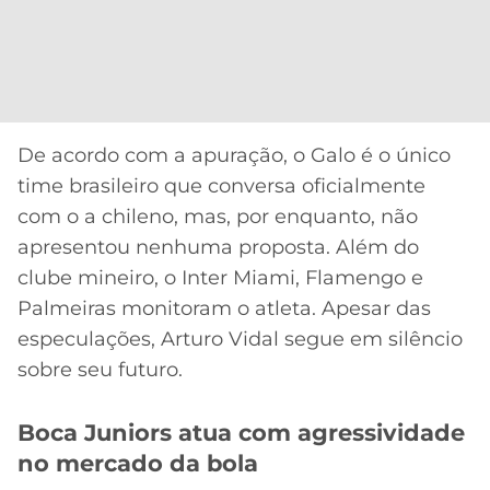
De acordo com a apuração, o Galo é o único
time brasileiro que conversa oficialmente
com o a chileno, mas, por enquanto, não
apresentou nenhuma proposta. Além do
clube mineiro, o Inter Miami, Flamengo e
Palmeiras monitoram o atleta. Apesar das
especulações, Arturo Vidal segue em silêncio
sobre seu futuro.
Boca Juniors atua com agressividade
no mercado da bola