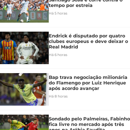
tempo por estreia
Há 5 horas
Endrick é disputado por quatro
clubes europeus e deve deixar o
Real Madrid
Há 6 horas
Bap trava negociação milionária
do Flamengo por Luiz Henrique
após acordo avançar
Há 8 horas
Sondado pelo Palmeiras, Fabinho
fica livre no mercado após três
anos na Arábia Saudita