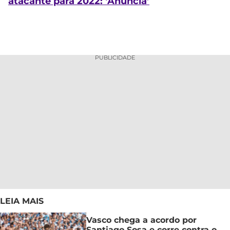
atacante para 2022: ‘Anuncia’
PUBLICIDADE
LEIA MAIS
Vasco chega a acordo por
Santiago Sosa e corre contra o