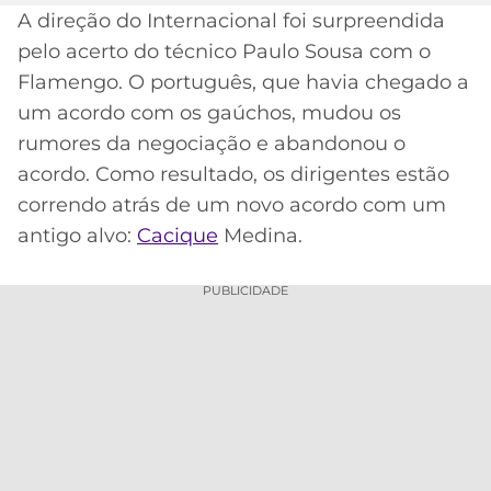
A direção do Internacional foi surpreendida
MERCADO
CÓDIGO
CORINTHIANS
pelo acerto do técnico Paulo Sousa com o
DA
DE
LIBERTADORES
Flamengo. O português, que havia chegado a
BOLA
INDICAÇÃO
SÃO
BET365
um acordo com os gaúchos, mudou os
PAULO
COPA
rumores da negociação e abandonou o
PALPITES
DO
CÓDIGO
BRASIL
acordo. Como resultado, os dirigentes estão
SANTOS
BETANO
correndo atrás de um novo acordo com um
PREMIER
antigo alvo:
Cacique
Medina.
FLAMENGO
MELHORES
LEAGUE
APPS
PUBLICIDADE
DE
FLUMINENSE
COPA
APOSTAS
SUL-
BOTAFOGO
AMERICANA
CASSINOS
ONLINE
VASCO
LIGA
DOS
MELHORES
CAMPEÕES
INTERNACIONAL