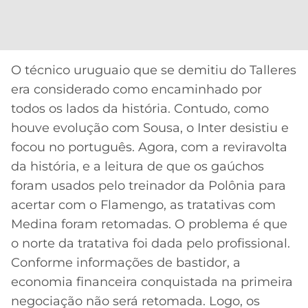
CASSINOS
ONLINE
LALIGA
2026
GRÊMIO
ATLÉTICO
O técnico uruguaio que se demitiu do Talleres
MG
era considerado como encaminhado por
todos os lados da história. Contudo, como
CRUZEIRO
houve evolução com Sousa, o Inter desistiu e
focou no português. Agora, com a reviravolta
da história, e a leitura de que os gaúchos
foram usados pelo treinador da Polônia para
acertar com o Flamengo, as tratativas com
Medina foram retomadas. O problema é que
o norte da tratativa foi dada pelo profissional.
Conforme informações de bastidor, a
economia financeira conquistada na primeira
negociação não será retomada. Logo, os