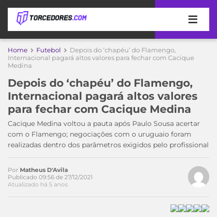
APOSTAS
Acesse o perfil do autor
Home
Futebol
Depois do ‘chapéu’ do Flamengo,
no Twitter
Internacional pagará altos valores para fechar com Cacique
Medina
ÚLTIMAS
DICAS
DE
Depois do ‘chapéu’ do Flamengo,
APOSTA
COPA
Internacional pagará altos valores
DO
para fechar com Cacique Medina
MUNDO
MELHORES
Cacique Medina voltou a pauta após Paulo Sousa acertar
SITES
com o Flamengo; negociações com o uruguaio foram
DE
TIMES
realizadas dentro dos parâmetros exigidos pelo profissional
APOSTAS
2026
CAMPEONATOS
MEU
Por
Matheus D'Avila
Publicado 09:56 de 27/12/2021
TIME
CÓDIGO
Atualizado há 5 anos
MÍDIA
PROMOCIONAL
BRASILEIRÃO
ESPORTIVA
BETBOOM
PALMEIRAS
SÉRIE
A