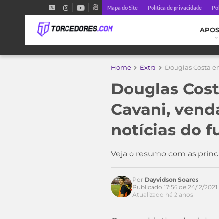
Mapa do Site
Política de privacidade
Pol
APOS
Home
Extra
Douglas Costa em
Douglas Cost
Cavani, vend
notícias do f
Acesse o perfil do autor
Veja o resumo com as princi
no Twitter
Por
Dayvidson Soares
Publicado 17:56 de 24/12/2021
Atualizado há 2 anos