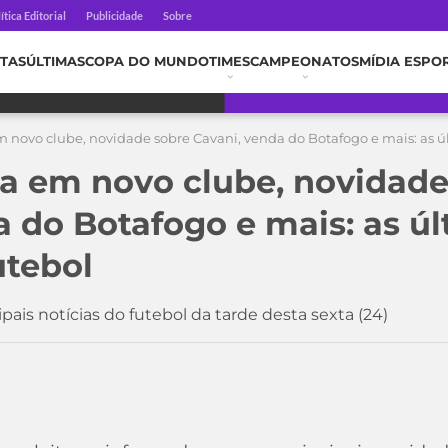
ítica Editorial
Publicidade
Sobre
TAS
ÚLTIMAS
COPA DO MUNDO
TIMES
CAMPEONATOS
MÍDIA ESPO
 novo clube, novidade sobre Cavani, venda do Botafogo e mais: as úl
a em novo clube, novidade
a do Botafogo e mais: as ú
utebol
pais notícias do futebol da tarde desta sexta (24)