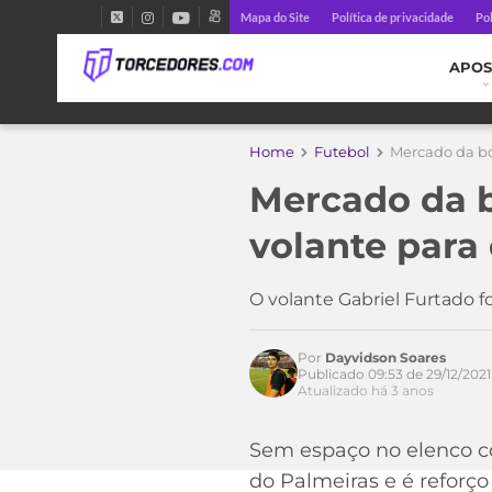
Mapa do Site
Política de privacidade
Pol
APOS
Home
Futebol
Mercado da bo
Mercado da b
volante para
O volante Gabriel Furtado f
Acesse o perfil do autor
Por
Dayvidson Soares
no Twitter
Publicado 09:53 de 29/12/2021
Atualizado há 3 anos
Sem espaço no elenco co
do Palmeiras e é reforç