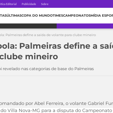
ítica Editorial
Publicidade
Sobre
TAS
ÚLTIMAS
COPA DO MUNDO
TIMES
CAMPEONATOS
MÍDIA ESPO
la: Palmeiras define a saída de volante para clube mineiro
ola: Palmeiras define a sa
 clube mineiro
oi revelado nas categorias de base do Palmeiras
mandado por Abel Ferreira, o volante Gabriel Fur
o do Villa Nova-MG para a disputa do Campeonato 