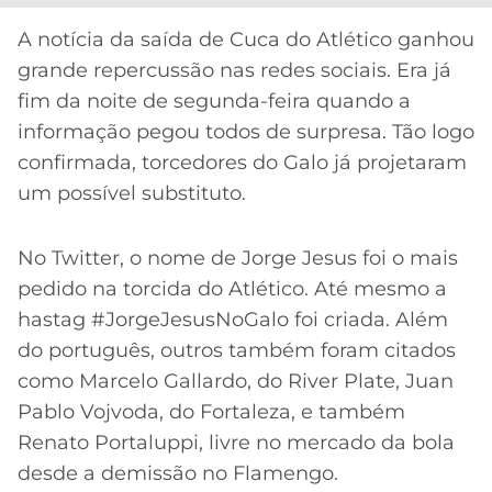
CASSINOS
ONLINE
LALIGA
A notícia da saída de Cuca do Atlético ganhou
2026
GRÊMIO
grande repercussão nas redes sociais. Era já
fim da noite de segunda-feira quando a
ATLÉTICO
informação pegou todos de surpresa. Tão logo
MG
confirmada, torcedores do Galo já projetaram
um possível substituto.
CRUZEIRO
No Twitter, o nome de Jorge Jesus foi o mais
pedido na torcida do Atlético. Até mesmo a
hastag #JorgeJesusNoGalo foi criada. Além
do português, outros também foram citados
como Marcelo Gallardo, do River Plate, Juan
Pablo Vojvoda, do Fortaleza, e também
Renato Portaluppi, livre no mercado da bola
desde a demissão no Flamengo.