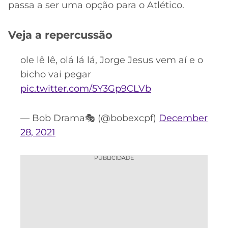
passa a ser uma opção para o Atlético.
Veja a repercussão
ole lê lê, olá lá lá, Jorge Jesus vem aí e o
bicho vai pegar
pic.twitter.com/5Y3Gp9CLVb
— Bob Drama🎭 (@bobexcpf)
December
28, 2021
PUBLICIDADE