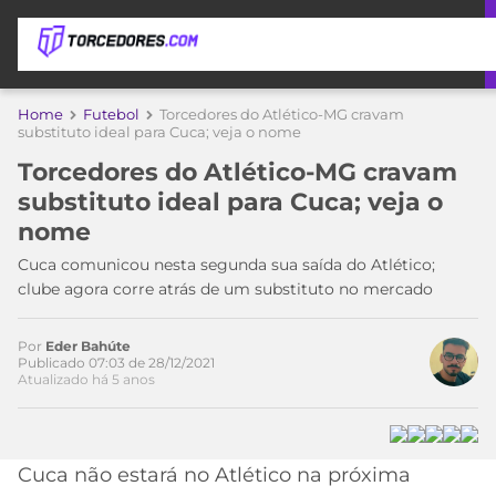
APOSTAS
Home
Futebol
Torcedores do Atlético-MG cravam
substituto ideal para Cuca; veja o nome
ÚLTIMAS
DICAS
Torcedores do Atlético-MG cravam
DE
substituto ideal para Cuca; veja o
APOSTA
COPA
nome
DO
MUNDO
MELHORES
Cuca comunicou nesta segunda sua saída do Atlético;
SITES
clube agora corre atrás de um substituto no mercado
DE
TIMES
APOSTAS
Por
Eder Bahúte
2026
Publicado 07:03 de 28/12/2021
Atualizado há 5 anos
CAMPEONATOS
MEU
TIME
CÓDIGO
MÍDIA
PROMOCIONAL
BRASILEIRÃO
ESPORTIVA
BETBOOM
PALMEIRAS
SÉRIE
Cuca não estará no Atlético na próxima
A