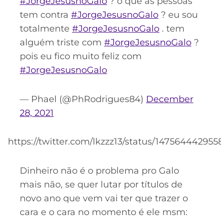
#JorgeJesusnoGalo
? o que as pessoas
tem contra
#JorgeJesusnoGalo
? eu sou
totalmente
#JorgeJesusnoGalo
. tem
alguém triste com
#JorgeJesusnoGalo
?
pois eu fico muito feliz com
#JorgeJesusnoGalo
— Phael (@PhRodrigues84)
December
28, 2021
https://twitter.com/lkzzz13/status/147564442955
Dinheiro não é o problema pro Galo
mais não, se quer lutar por títulos de
novo ano que vem vai ter que trazer o
cara e o cara no momento é ele msm: