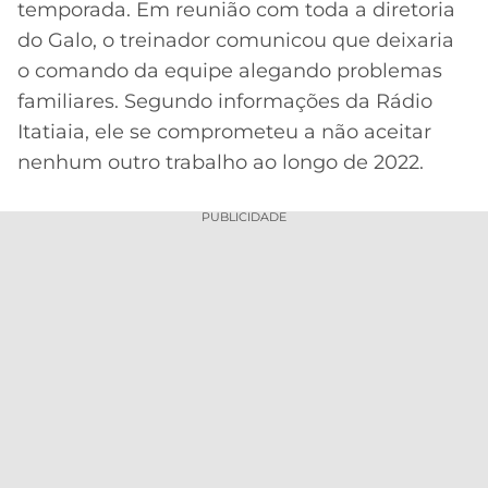
temporada. Em reunião com toda a diretoria
Acesse o perfil do autor
MERCADO
CÓDIGO
CORINTHIANS
do Galo, o treinador comunicou que deixaria
no Twitter
DA
DE
LIBERTADORES
o comando da equipe alegando problemas
BOLA
INDICAÇÃO
SÃO
familiares. Segundo informações da Rádio
BET365
PAULO
COPA
Itatiaia, ele se comprometeu a não aceitar
PALPITES
DO
nenhum outro trabalho ao longo de 2022.
CÓDIGO
BRASIL
SANTOS
BETANO
PUBLICIDADE
PREMIER
FLAMENGO
MELHORES
LEAGUE
APPS
DE
FLUMINENSE
COPA
APOSTAS
SUL-
BOTAFOGO
AMERICANA
CASSINOS
ONLINE
VASCO
LIGA
DOS
MELHORES
CAMPEÕES
INTERNACIONAL