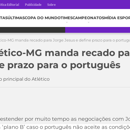
ítica Editorial
Publicidade
Sobre
TAS
ÚLTIMAS
COPA DO MUNDO
TIMES
CAMPEONATOS
MÍDIA ESPO
ético-MG manda recado para Jorge Jesus e define prazo para o portug
lético-MG manda recado pa
ne prazo para o português
principal do Atlético
 estender por muito tempo as negociações com Jo
‘plano B’ caso o português não aceite as condiçõ