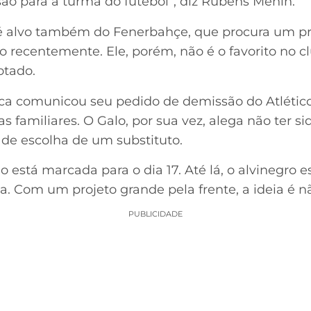
são para a turma do futebol”, diz Rubens Menin.
 é alvo também do Fenerbahçe, que procura um pro
do recentemente. Ele, porém, não é o favorito no 
otado.
 comunicou seu pedido de demissão do Atlético. A
 familiares. O Galo, por sua vez, alega não ter s
 de escolha de um substituto.
 está marcada para o dia 17. Até lá, o alvinegro es
a. Com um projeto grande pela frente, a ideia é 
PUBLICIDADE