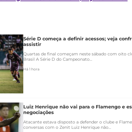
Série D começa a definir acessos; veja conf
assistir
Quartas de final começam neste sábado com oito clu
Brasil A Série D do Campeonato...
Há 1 hora
Luiz Henrique não vai para o Flamengo e es
negociações
Atacante estava disposto a defender o clube e Flam
conversas com o Zenit Luiz Henrique não...