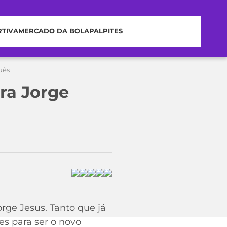
RTIVA
MERCADO DA BOLA
PALPITES
uês
ra Jorge
rge Jesus. Tanto que já
es para ser o novo