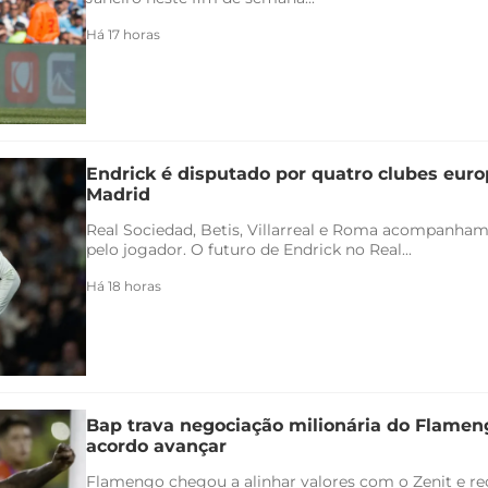
Há 17 horas
Endrick é disputado por quatro clubes euro
Madrid
Real Sociedad, Betis, Villarreal e Roma acompanham
pelo jogador. O futuro de Endrick no Real...
Há 18 horas
Bap trava negociação milionária do Flamen
acordo avançar
Flamengo chegou a alinhar valores com o Zenit e rec