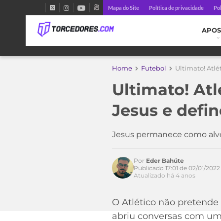
Mapa do Site
Política de privacidade
Pol
APOS
Home
Futebol
Ultimato! Atl
Ultimato! At
Jesus e defi
Jesus permanece como alvo 
Por
Eder Bahúte
Publicado 17:01 de 02/01/2022
Atualizado há 4 anos
Acesse o perfil do autor
O Atlético não pretende
no Twitter
abriu conversas com um 