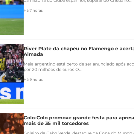
da história do clube espanhol, superando Cristiano...
Há 7 horas
River Plate dá chapéu no Flamengo e acert
Almada
Meia argentino está perto de ser anunciado após ac
por 20 milhões de euros O...
Há 9 horas
Colo-Colo promove grande festa para apres
mais de 35 mil torcedores
Goleiro de Cabo Verde, destaque da Copa do Mundo 