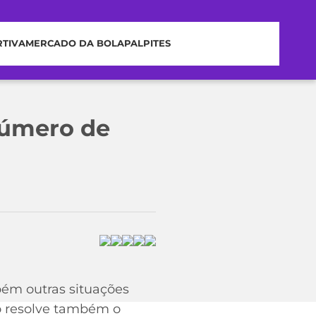
RTIVA
MERCADO DA BOLA
PALPITES
número de
bém outras situações
ro resolve também o