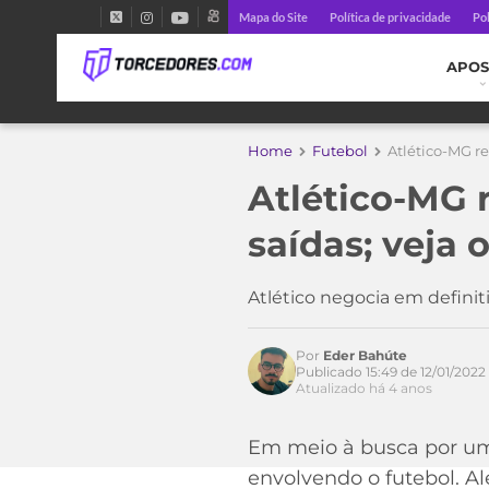
Mapa do Site
Política de privacidade
Pol
APOS
Home
Futebol
Atlético-MG r
Atlético-MG 
saídas; veja
Atlético negocia em definit
Por
Eder Bahúte
Publicado 15:49 de 12/01/2022
Atualizado há 4 anos
Acesse o perfil do autor
Em meio à busca por um 
no Twitter
envolvendo o futebol. A