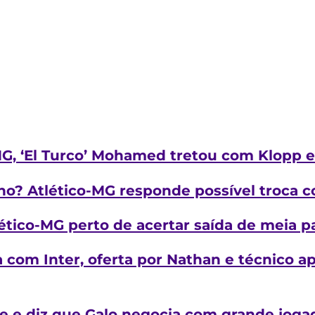
G, ‘El Turco’ Mohamed tretou com Klopp e
no? Atlético-MG responde possível troca c
ético-MG perto de acertar saída de meia p
a com Inter, oferta por Nathan e técnico a
e e diz que Galo negocia com grande joga