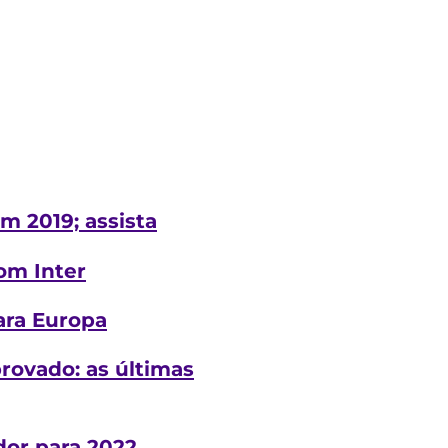
m 2019; assista
om Inter
ara Europa
provado: as últimas
dor para 2022