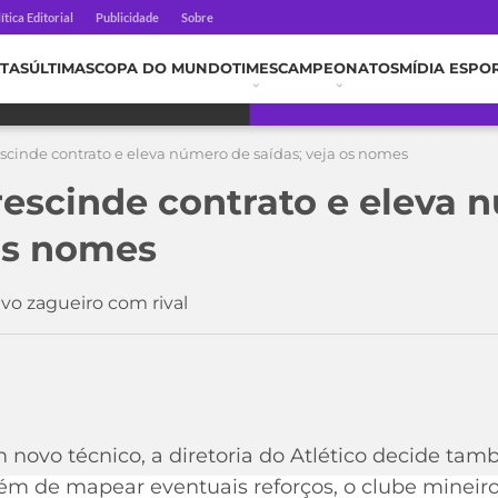
ítica Editorial
Publicidade
Sobre
TAS
ÚLTIMAS
COPA DO MUNDO
TIMES
CAMPEONATOS
MÍDIA ESPO
escinde contrato e eleva número de saídas; veja os nomes
rescinde contrato e eleva 
 os nomes
ivo zagueiro com rival
novo técnico, a diretoria do Atlético decide tam
lém de mapear eventuais reforços, o clube minei