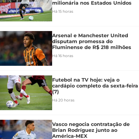
milionária nos Estados Unidos
Há 15 horas
Arsenal e Manchester United
disputam promessa do
Fluminense de R$ 218 milhões
Há 16 horas
Futebol na TV hoje: veja o
cardápio completo da sexta-feira
(7)
Há 20 horas
Vasco negocia contratação de
Brian Rodríguez junto ao
América-MEX