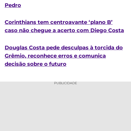
Pedro
Corinthians tem centroavante ‘plano B’
caso não chegue a acerto com Diego Costa
Douglas Costa pede desculpas à torcida do
Grêmio, reconhece erros e comunica
decisão sobre o futuro
PUBLICIDADE