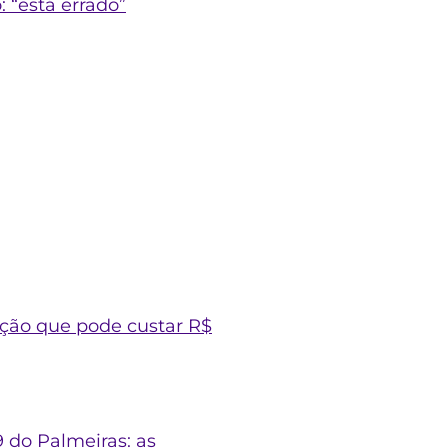
 “está errado”
ação que pode custar R$
 do Palmeiras: as