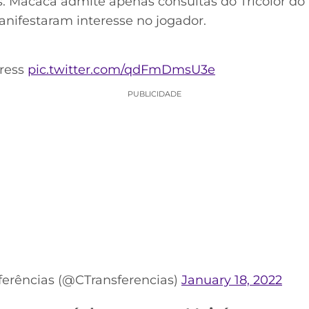
s. Macaca admite apenas consultas do Tricolor do 
nifestaram interesse no jogador.
Press
pic.twitter.com/qdFmDmsU3e
PUBLICIDADE
ferências (@CTransferencias)
January 18, 2022