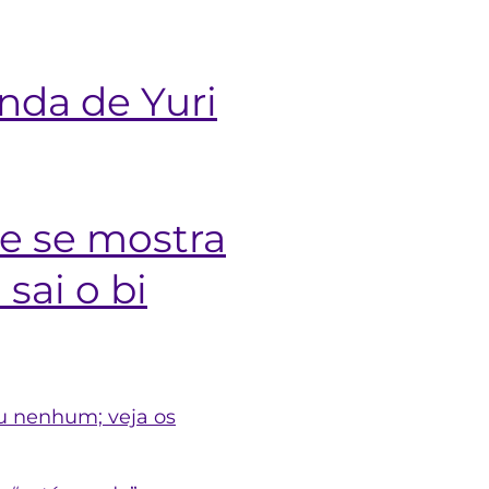
enda de Yuri
e se mostra
sai o bi
iu nenhum; veja os