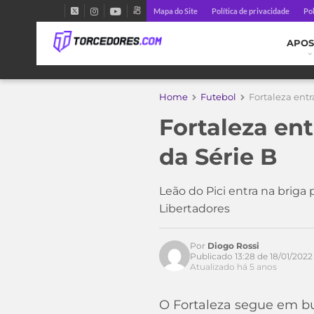
Mapa do Site
Política de privacidade
Pol
APOS
Home
Futebol
Fortaleza ent
Fortaleza en
Acesse o perfil do autor
no Twitter
da Série B
Leão do Pici entra na briga
Libertadores
Por
Diogo Rossi
Publicado 13:28 de 18/01/2022
Atualizado há 5 anos
O Fortaleza segue em bu