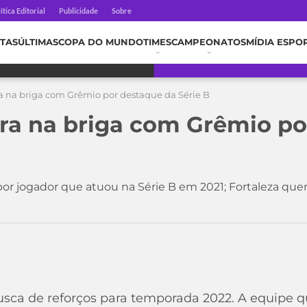
ítica Editorial
Publicidade
Sobre
TAS
ÚLTIMAS
COPA DO MUNDO
TIMES
CAMPEONATOS
MÍDIA ESPO
ra na briga com Grêmio por destaque da Série B
tra na briga com Grêmio p
 por jogador que atuou na Série B em 2021; Fortaleza quer
sca de reforços para temporada 2022. A equipe qu