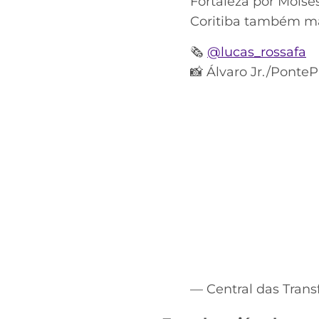
Fortaleza por Moisé
Coritiba também ma
🗞️
@lucas_rossafa
📸 Álvaro Jr./Ponte
— Central das Trans