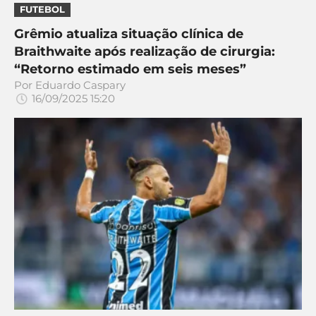
CASSINOS
FUTEBOL
ONLINE
LALIGA
2026
GRÊMIO
Grêmio atualiza situação clínica de
Braithwaite após realização de cirurgia:
“Retorno estimado em seis meses”
ATLÉTICO
Por
Eduardo Caspary
MG
16/09/2025 15:20
CRUZEIRO