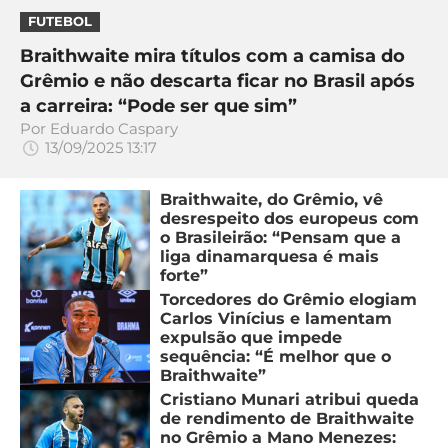
FUTEBOL
Braithwaite mira títulos com a camisa do
Grêmio e não descarta ficar no Brasil após
a carreira: “Pode ser que sim”
Por
Eduardo Caspary
13/09/2025 13:17
Braithwaite, do Grêmio, vê
desrespeito dos europeus com
o Brasileirão: “Pensam que a
liga dinamarquesa é mais
forte”
Torcedores do Grêmio elogiam
Carlos Vinícius e lamentam
expulsão que impede
sequência: “É melhor que o
Braithwaite”
Cristiano Munari atribui queda
de rendimento de Braithwaite
no Grêmio a Mano Menezes: