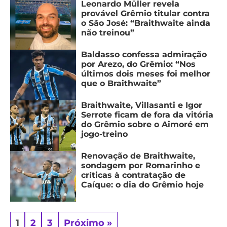
Leonardo Müller revela
provável Grêmio titular contra
o São José: “Braithwaite ainda
não treinou”
Baldasso confessa admiração
por Arezo, do Grêmio: “Nos
últimos dois meses foi melhor
que o Braithwaite”
Braithwaite, Villasanti e Igor
Serrote ficam de fora da vitória
do Grêmio sobre o Aimoré em
jogo-treino
Renovação de Braithwaite,
sondagem por Romarinho e
críticas à contratação de
Caíque: o dia do Grêmio hoje
1
2
3
Próximo »