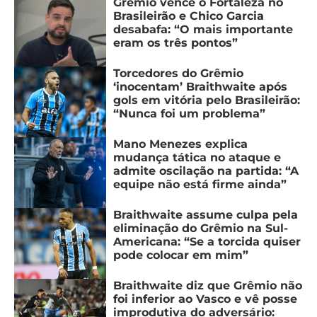
Grêmio vence o Fortaleza no
Brasileirão e Chico Garcia
desabafa: “O mais importante
eram os três pontos”
Torcedores do Grêmio
‘inocentam’ Braithwaite após
gols em vitória pelo Brasileirão:
“Nunca foi um problema”
Mano Menezes explica
mudança tática no ataque e
admite oscilação na partida: “A
equipe não está firme ainda”
Braithwaite assume culpa pela
eliminação do Grêmio na Sul-
Americana: “Se a torcida quiser
pode colocar em mim”
Braithwaite diz que Grêmio não
foi inferior ao Vasco e vê posse
improdutiva do adversário: