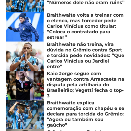
“Números dele não eram ruins”
Braithwaite volta a treinar com
o elenco, mas torcedor pede
Carlos Vinícius como titular:
“Coloca o contratado para
estrear”
Braithwaite não treina, vira
dúvida no Grêmio contra Sport
e torcida pede novidades: “Que
Carlos Vinícius ou Jardiel
entre”
Kaio Jorge segue com
vantagem contra Arrascaeta na
disputa pela artilharia do
Brasileirão; Vegetti fecha o top-
3
Braithwaite explica
comemoração com chapéu e se
declara para torcida do Grêmio:
“Agora eu também sou
gaúcho”