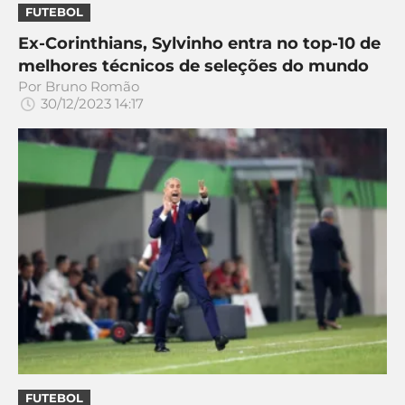
CASSINOS
FUTEBOL
ONLINE
LALIGA
2026
GRÊMIO
Ex-Corinthians, Sylvinho entra no top-10 de
melhores técnicos de seleções do mundo
Por
Bruno Romão
ATLÉTICO
30/12/2023 14:17
MG
CRUZEIRO
FUTEBOL