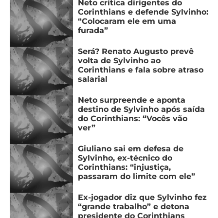
Neto critica dirigentes do
Corinthians e defende Sylvinho:
“Colocaram ele em uma
furada”
Será? Renato Augusto prevê
volta de Sylvinho ao
Corinthians e fala sobre atraso
salarial
Neto surpreende e aponta
destino de Sylvinho após saída
do Corinthians: “Vocês vão
ver”
Giuliano sai em defesa de
Sylvinho, ex-técnico do
Corinthians: “injustiça,
passaram do limite com ele”
Ex-jogador diz que Sylvinho fez
“grande trabalho” e detona
presidente do Corinthians