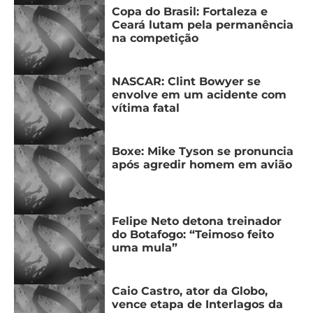
CASSINOS
Copa do Brasil: Fortaleza e
ONLINE
LALIGA
Ceará lutam pela permanência
2026
GRÊMIO
na competição
ATLÉTICO
NASCAR: Clint Bowyer se
MG
envolve em um acidente com
vítima fatal
CRUZEIRO
Boxe: Mike Tyson se pronuncia
após agredir homem em avião
Felipe Neto detona treinador
do Botafogo: “Teimoso feito
uma mula”
Caio Castro, ator da Globo,
vence etapa de Interlagos da