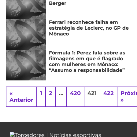
Berger
Ferrari reconhece falha em
estratégia de Leclerc, no GP de
Mônaco
Fórmula 1: Perez fala sobre as
filmagens em que é flagrado
com mulheres em Mônaco:
“Assumo a responsabilidade”
«
1
2
…
420
421
422
Próx
Anterior
»