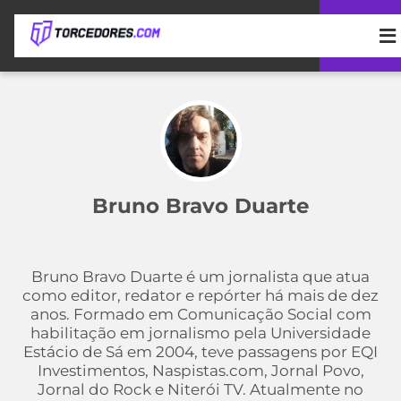
APOSTAS
ÚLTIMAS
DICAS
DE
APOSTA
COPA
DO
Bruno Bravo Duarte
MUNDO
MELHORES
SITES
DE
TIMES
APOSTAS
Bruno Bravo Duarte é um jornalista que atua
2026
como editor, redator e repórter há mais de dez
CAMPEONATOS
MEU
anos. Formado em Comunicação Social com
TIME
habilitação em jornalismo pela Universidade
CÓDIGO
Estácio de Sá em 2004, teve passagens por EQI
MÍDIA
PROMOCIONAL
BRASILEIRÃO
Investimentos, Naspistas.com, Jornal Povo,
ESPORTIVA
BETBOOM
PALMEIRAS
SÉRIE
Jornal do Rock e Niterói TV. Atualmente no
A