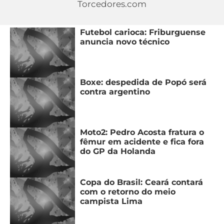
Torcedores.com
MERCADO
CÓDIGO
CORINTHIANS
DA
DE
LIBERTADORES
Futebol carioca: Friburguense
BOLA
INDICAÇÃO
anuncia novo técnico
SÃO
BET365
PAULO
COPA
PALPITES
DO
CÓDIGO
BRASIL
SANTOS
Boxe: despedida de Popó será
BETANO
contra argentino
PREMIER
FLAMENGO
MELHORES
LEAGUE
APPS
Moto2: Pedro Acosta fratura o
DE
FLUMINENSE
COPA
fêmur em acidente e fica fora
APOSTAS
do GP da Holanda
SUL-
BOTAFOGO
AMERICANA
CASSINOS
Copa do Brasil: Ceará contará
ONLINE
VASCO
LIGA
com o retorno do meio
campista Lima
DOS
MELHORES
CAMPEÕES
INTERNACIONAL