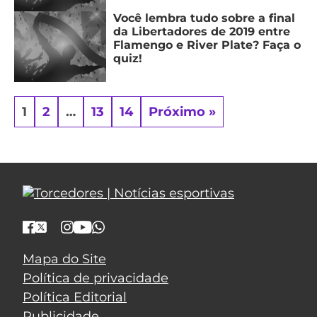
Você lembra tudo sobre a final
da Libertadores de 2019 entre
Flamengo e River Plate? Faça o
quiz!
1
2
…
13
14
Próximo »
Mapa do Site
Política de privacidade
Política Editorial
Publicidade