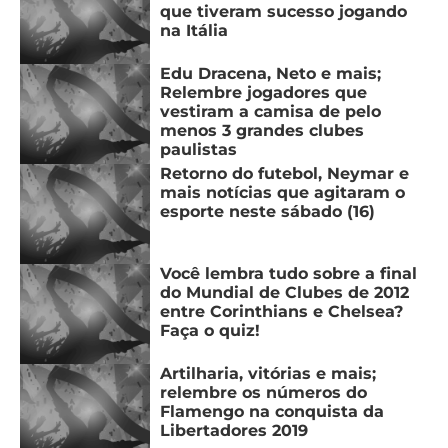
que tiveram sucesso jogando
na Itália
Edu Dracena, Neto e mais;
Relembre jogadores que
vestiram a camisa de pelo
menos 3 grandes clubes
paulistas
Retorno do futebol, Neymar e
mais notícias que agitaram o
esporte neste sábado (16)
Você lembra tudo sobre a final
do Mundial de Clubes de 2012
entre Corinthians e Chelsea?
Faça o quiz!
Artilharia, vitórias e mais;
relembre os números do
Flamengo na conquista da
Libertadores 2019