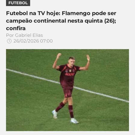
FUTEBOL
MERCADO
CÓDIGO
CORINTHIANS
Futebol na TV hoje: Flamengo pode ser
DA
DE
LIBERTADORES
campeão continental nesta quinta (26);
BOLA
INDICAÇÃO
SÃO
confira
BET365
PAULO
COPA
Por
Gabriel Elias
PALPITES
DO
26/02/2026 07:00
CÓDIGO
BRASIL
SANTOS
BETANO
PREMIER
FLAMENGO
MELHORES
LEAGUE
APPS
DE
FLUMINENSE
COPA
APOSTAS
SUL-
BOTAFOGO
AMERICANA
CASSINOS
ONLINE
VASCO
LIGA
DOS
MELHORES
CAMPEÕES
INTERNACIONAL