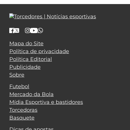
Mapa do Site
Política de privacidade
Política Editorial
Publicidade
Sobre
Futebol
Mercado da Bola
Mídia Esportiva e bastidores
Torcedoras
Basquete
Dicas de apostas