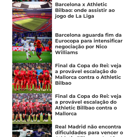
Barcelona x Athletic
Bilbao: onde assistir ao
jogo de La Liga
Barcelona aguarda fim da
Eurocopa para intensificar
negociação por Nico
Williams
Final da Copa do Rei: veja
a provável escalação do
Mallorca contra o Athletic
Bilbao
Final da Copa do Rei: veja
a provável escalação do
Athletic Billbao contra o
Mallorca
Real Madrid não encontra
dificuldades para vencer o