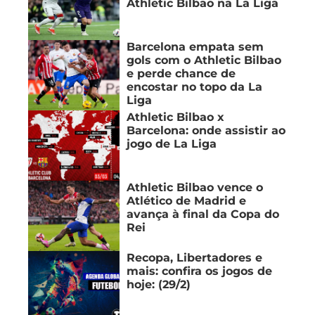
Athletic Bilbao na La Liga
Barcelona empata sem
gols com o Athletic Bilbao
e perde chance de
encostar no topo da La
Liga
Athletic Bilbao x
Barcelona: onde assistir ao
jogo de La Liga
Athletic Bilbao vence o
Atlético de Madrid e
avança à final da Copa do
Rei
Recopa, Libertadores e
mais: confira os jogos de
hoje: (29/2)