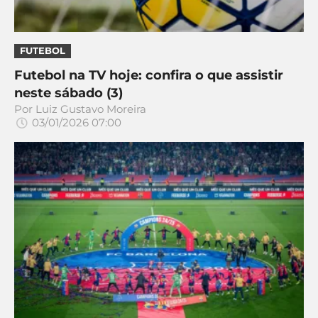
FUTEBOL
Futebol na TV hoje: confira o que assistir
neste sábado (3)
Por
Luiz Gustavo Moreira
03/01/2026 07:00