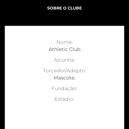
SOBRE O CLUBE
Nome:
Athletic Club
Alcunha:
Torcedor/Adepto:
Mascote:
Fundação:
Estádio: