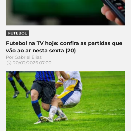
MERCADO
CÓDIGO
CORINTHIANS
DA
DE
LIBERTADORES
BOLA
INDICAÇÃO
SÃO
BET365
PAULO
COPA
FUTEBOL
PALPITES
DO
Futebol na TV hoje: confira as partidas que
CÓDIGO
BRASIL
SANTOS
vão ao ar nesta sexta (20)
BETANO
Por
Gabriel Elias
PREMIER
20/02/2026 07:00
FLAMENGO
MELHORES
LEAGUE
APPS
DE
FLUMINENSE
COPA
APOSTAS
SUL-
BOTAFOGO
AMERICANA
CASSINOS
ONLINE
VASCO
LIGA
DOS
MELHORES
CAMPEÕES
INTERNACIONAL