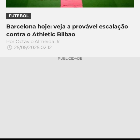
FUTEBOL
Barcelona hoje: veja a provável escalação
contra o Athletic Bilbao
Por
Octávio Almeida Jr
25/05/2025 02:12
PUBLICIDADE