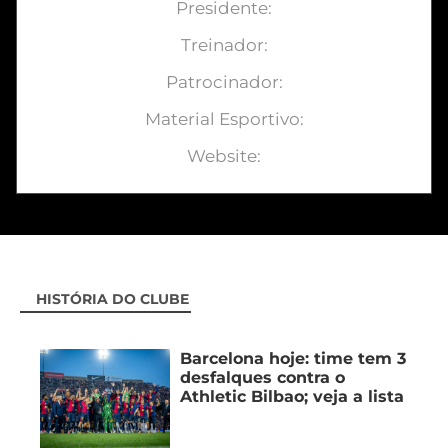
Presidente:
Treinador:
Patrocinador:
Material Esportivo:
Website:
HISTÓRIA DO CLUBE
Barcelona hoje: time tem 3
desfalques contra o
Athletic Bilbao; veja a lista