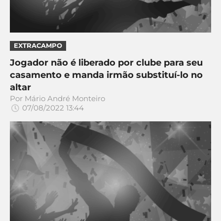
CASSINOS
ONLINE
LALIGA
2026
GRÊMIO
EXTRACAMPO
ATLÉTICO
MG
Jogador não é liberado por clube para seu
casamento e manda irmão substituí-lo no
altar
CRUZEIRO
Por
Mário André Monteiro
07/08/2022 13:44