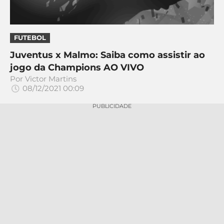
FUTEBOL
Juventus x Malmo: Saiba como assistir ao
jogo da Champions AO VIVO
Por
Victor Martins
08/12/2021 00:09
PUBLICIDADE