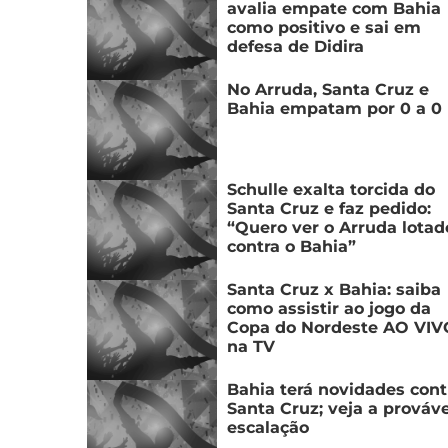
avalia empate com Bahia
como positivo e sai em
defesa de Didira
No Arruda, Santa Cruz e
Bahia empatam por 0 a 0
Schulle exalta torcida do
Santa Cruz e faz pedido:
“Quero ver o Arruda lotad
contra o Bahia”
Santa Cruz x Bahia: saiba
como assistir ao jogo da
Copa do Nordeste AO VIV
na TV
Bahia terá novidades cont
Santa Cruz; veja a prováve
escalação