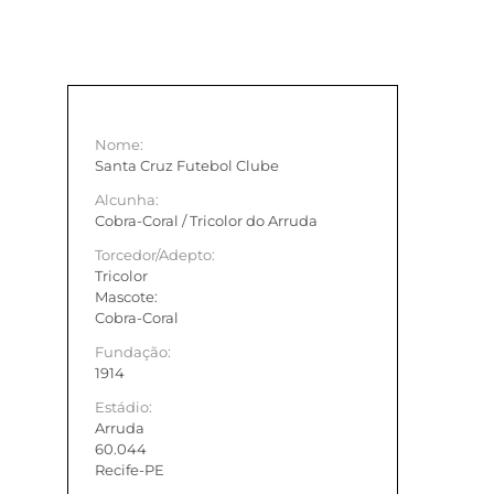
Nome:
Santa Cruz Futebol Clube
Alcunha:
Cobra-Coral / Tricolor do Arruda
Torcedor/Adepto:
Tricolor
Mascote:
Cobra-Coral
Fundação:
1914
Estádio:
Arruda
60.044
Recife-PE