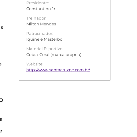
Presidente:
Constantino Jr.
Treinador:
Milton Mendes
as
Patrocinador:
Iquine e Masterboi
Material Esportivo:
Cobra-Coral (marca própria)
e
Website:
http://www.santacruzpe.com.br/
AO
s
e