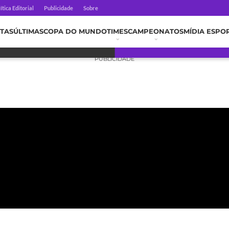
ítica Editorial
Publicidade
Sobre
TAS
ÚLTIMAS
COPA DO MUNDO
TIMES
CAMPEONATOS
MÍDIA ESPO
PUBLICIDADE