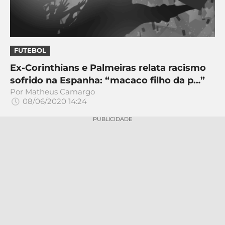
FUTEBOL
Ex-Corinthians e Palmeiras relata racismo
sofrido na Espanha: “macaco filho da p…”
Por
Matheus Camargo
08/06/2020 14:24
PUBLICIDADE