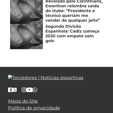
Revelado pelo Corinthians,
Ewerthon relembra saída
do clube: “Presidente e
técnico queriam me
vender de qualquer jeito”
Segunda Divisão
Espanhola: Cádiz começa
2020 com empate sem
gols
Mapa do Site
Política de privacidade