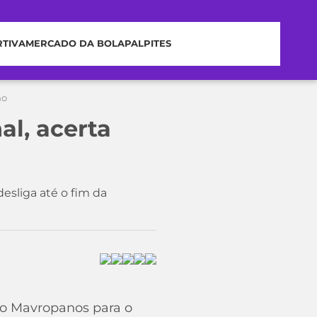
RTIVA
MERCADO DA BOLA
PALPITES
mo
l, acerta
esliga até o fim da
ro Mavropanos para o