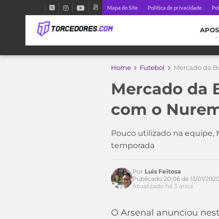
Mapa do Site
Política de privacidade
Pol
APOS
Home
Futebol
Mercado da Bo
Mercado da B
com o Nurem
Pouco utilizado na equipe,
temporada
Por
Luis Feitosa
Publicado 20:06 de 13/01/202
Atualizado há 3 anos
O Arsenal anunciou nest