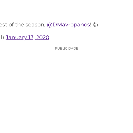
rest of the season,
@DMavropanos
! 👍
l)
January 13, 2020
PUBLICIDADE