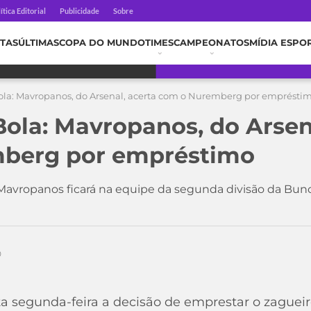
ítica Editorial
Publicidade
Sobre
TAS
ÚLTIMAS
COPA DO MUNDO
TIMES
CAMPEONATOS
MÍDIA ESPO
la: Mavropanos, do Arsenal, acerta com o Nuremberg por emprésti
ola: Mavropanos, do Arsena
berg por empréstimo
 Mavropanos ficará na equipe da segunda divisão da Bund
0
a segunda-feira a decisão de emprestar o zaguei