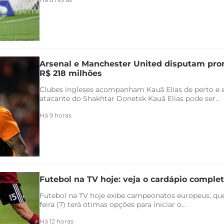
Arsenal e Manchester United disputam pr
R$ 218 milhões
Clubes ingleses acompanham Kauã Elias de perto e 
atacante do Shakhtar Donetsk Kauã Elias pode ser...
Há 9 horas
Futebol na TV hoje: veja o cardápio completo
Futebol na TV hoje exibe campeonatos europeus, qu
feira (7) terá ótimas opções para iniciar o...
Há 12 horas