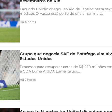
desembarca no Rio
Facundo Colidio chegou ao Rio de Janeiro nesta sexta
médicos O Vasco está perto de oficializar mais...
Há 4 horas
Grupo que negocia SAF do Botafogo vira alv
Estados Unidos
Processo para recuperar cerca de R$ 220 milhões em 
a GDA Luma A GDA Luma, grupo...
Há 7 horas
Arsenal e Manchester United disputam pr