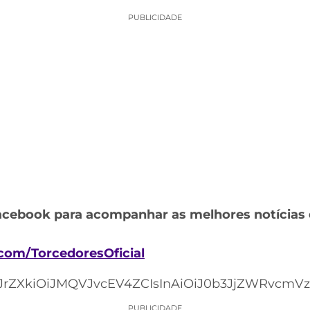
PUBLICIDADE
acebook para acompanhar as melhores notícias 
com/TorcedoresOficial
rZXkiOiJMQVJvcEV4ZCIsInAiOiJ0b3JjZWRvcmVzIi
PUBLICIDADE