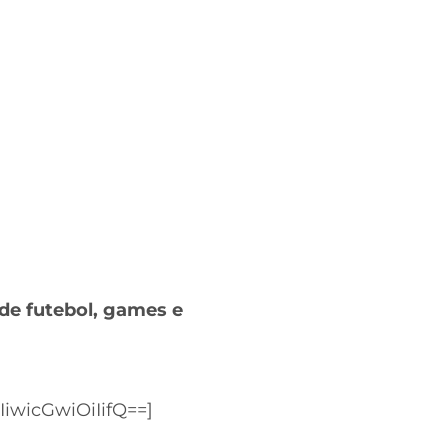
de futebol, games e
wicGwiOiIifQ==]