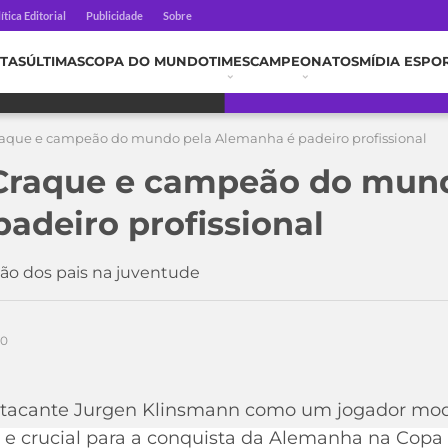
ítica Editorial
Publicidade
Sobre
TAS
ÚLTIMAS
COPA DO MUNDO
TIMES
CAMPEONATOS
MÍDIA ESPO
raque e campeão do mundo pela Alemanha é padeiro profissional
 Craque e campeão do mun
adeiro profissional
ição dos pais na juventude
20
tacante Jurgen Klinsmann como um jogador mod
 crucial para a conquista da Alemanha na Copa