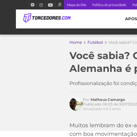
Mapa do Site
Política de privacidade
Pol
APOS
Home
Futebol
Você sabia? C
Você sabia?
Acesse o perfil do autor
Alemanha é p
no Twitter
Profissionalização foi cond
Por
Matheus Camargo
Publicado 06:03 de 30/07/20
Atualizado há 3 anos
Muitos lembram do ex-a
com boa movimentação e