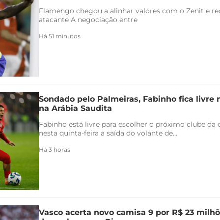
Flamengo chegou a alinhar valores com o Zenit e rec
atacante A negociação entre
Há 51 minutos
Sondado pelo Palmeiras, Fabinho fica livre
na Arábia Saudita
Fabinho está livre para escolher o próximo clube da c
nesta quinta-feira a saída do volante de...
Há 3 horas
Vasco acerta novo camisa 9 por R$ 23 milhõ