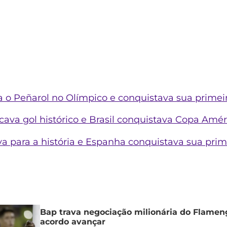
a o Peñarol no Olímpico e conquistava sua primei
cava gol histórico e Brasil conquistava Copa Amér
ava para a história e Espanha conquistava sua pr
Bap trava negociação milionária do Flamen
acordo avançar