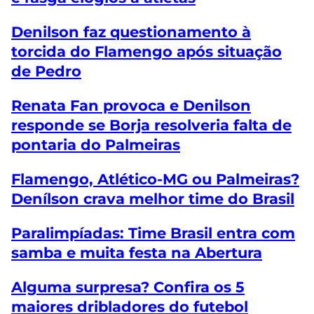
Denilson
faz questionamento à
torcida do Flamengo após situação
de Pedro
Renata Fan provoca e
Denilson
responde se Borja resolveria falta de
pontaria do Palmeiras
Flamengo, Atlético-MG ou Palmeiras?
Denílson
crava melhor time do Brasil
Paralimpíadas: Time Brasil entra com
samba e muita festa na Abertura
Alguma surpresa? Confira os 5
maiores dribladores do futebol