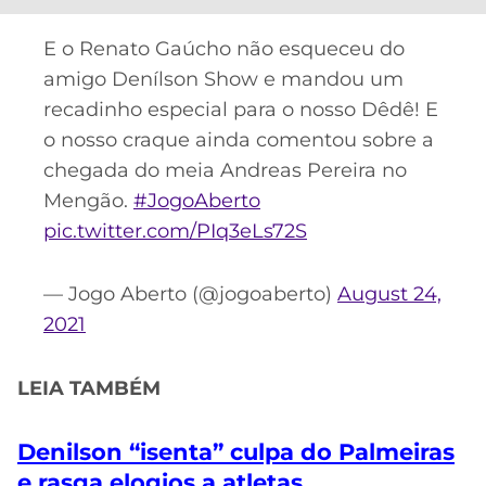
E o Renato Gaúcho não esqueceu do
amigo Denílson Show e mandou um
recadinho especial para o nosso Dêdê! E
o nosso craque ainda comentou sobre a
chegada do meia Andreas Pereira no
Mengão.
#JogoAberto
pic.twitter.com/PIq3eLs72S
— Jogo Aberto (@jogoaberto)
August 24,
2021
LEIA TAMBÉM
Denilson “isenta” culpa do Palmeiras
e rasga elogios a atletas