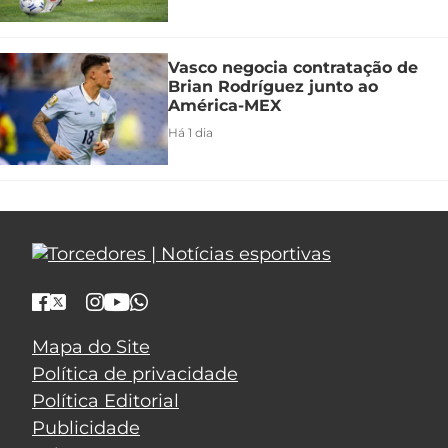
Vasco negocia contratação de
Brian Rodríguez junto ao
América-MEX
Há 1 dia
Mapa do Site
Política de privacidade
Política Editorial
Publicidade