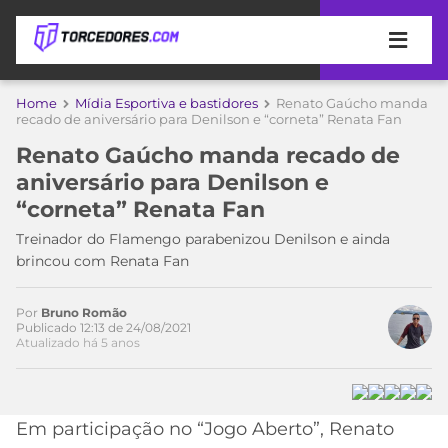
APOSTAS
Home
Mídia Esportiva e bastidores
Renato Gaúcho manda
recado de aniversário para Denilson e “corneta” Renata Fan
ÚLTIMAS
DICAS
Renato Gaúcho manda recado de
DE
aniversário para Denilson e
APOSTA
COPA
“corneta” Renata Fan
DO
MUNDO
MELHORES
Treinador do Flamengo parabenizou Denilson e ainda
SITES
brincou com Renata Fan
DE
TIMES
APOSTAS
Por
Bruno Romão
2026
Publicado 12:13 de 24/08/2021
Atualizado há 5 anos
CAMPEONATOS
MEU
TIME
CÓDIGO
MÍDIA
PROMOCIONAL
BRASILEIRÃO
ESPORTIVA
BETBOOM
PALMEIRAS
SÉRIE
Em participação no “Jogo Aberto”, Renato
A