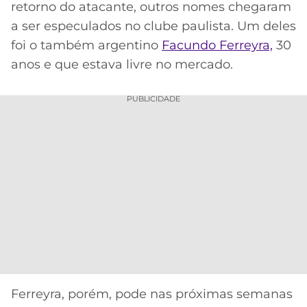
retorno do atacante, outros nomes chegaram
Acesse o perfil do autor
MERCADO
CÓDIGO
CORINTHIANS
no Twitter
a ser especulados no clube paulista. Um deles
DA
DE
LIBERTADORES
foi o também argentino
Facundo Ferreyra,
30
BOLA
INDICAÇÃO
SÃO
anos e que estava livre no mercado.
BET365
PAULO
COPA
PALPITES
DO
PUBLICIDADE
CÓDIGO
BRASIL
SANTOS
BETANO
PREMIER
FLAMENGO
MELHORES
LEAGUE
APPS
DE
FLUMINENSE
COPA
APOSTAS
SUL-
BOTAFOGO
AMERICANA
CASSINOS
ONLINE
VASCO
LIGA
DOS
MELHORES
CAMPEÕES
Ferreyra, porém, pode nas próximas semanas
INTERNACIONAL