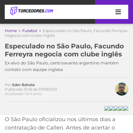
APOSTAS
Home
Futebol
Especulado no São Paulo, Facundo Ferreyra
negocia com clube inglês
ÚLTIMAS
DICAS
Especulado no São Paulo, Facundo
DE
Ferreyra negocia com clube inglês
APOSTA
COPA
Ex-alvo do São Paulo, centroavante argentino mantém
DO
contato com equipe inglesa
MUNDO
MELHORES
SITES
DE
Por
Eder Bahúte
TIMES
Publicado 13:36 de 07/09/2021
APOSTAS
Atualizado há 4 anos
2026
CAMPEONATOS
MEU
TIME
CÓDIGO
O São Paulo oficializou nos últimos dias a
MÍDIA
PROMOCIONAL
BRASILEIRÃO
ESPORTIVA
BETBOOM
PALMEIRAS
SÉRIE
contratação de Calleri. Antes de acertar o
A