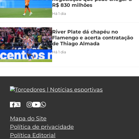
R$ 830 milhões
Há 1 dia
River Plate dá chapéu no
Flamengo e acerta contratação
de Thiago Almada
Há 1 dia
Mapa do Site
Política de privacidade
Política Editorial