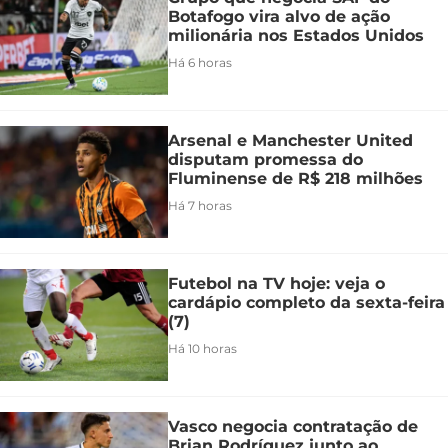
Botafogo vira alvo de ação
milionária nos Estados Unidos
Há 6 horas
Arsenal e Manchester United
disputam promessa do
Fluminense de R$ 218 milhões
Há 7 horas
Futebol na TV hoje: veja o
cardápio completo da sexta-feira
(7)
Há 10 horas
Vasco negocia contratação de
Brian Rodríguez junto ao