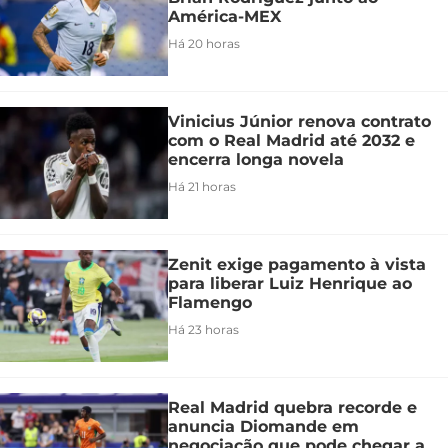
América-MEX
Há 20 horas
Vinicius Júnior renova contrato
com o Real Madrid até 2032 e
encerra longa novela
Há 21 horas
Zenit exige pagamento à vista
para liberar Luiz Henrique ao
Flamengo
Há 23 horas
Real Madrid quebra recorde e
anuncia Diomande em
negociação que pode chegar a