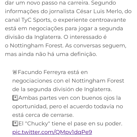
CASSINOS
dar um novo passo na carreira. Segundo
ONLINE
LALIGA
informações do jornalista César Luis Merlo, do
2026
GRÊMIO
canal TyC Sports, o experiente centroavante
está em negociações para jogar a segunda
ATLÉTICO
divisão da Inglaterra. O interessado é
MG
o Nottingham Forest. As conversas seguem,
mas ainda não há uma definição.
CRUZEIRO
🚨Facundo Ferreyra está en
negociaciones con el Nottingham Forest
de la segunda división de Inglaterra.
*️⃣Ambas partes ven con buenos ojos la
oportunidad, pero el acuerdo todavía no
está cerca de cerrarse.
*️⃣El "Chucky" tiene el pase en su poder.
pic.twitter.com/QMpv1dqPe9