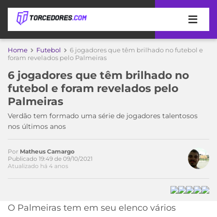
APOSTAS
Home
Futebol
6 jogadores que têm brilhado no futebol e
foram revelados pelo Palmeiras
ÚLTIMAS
DICAS
6 jogadores que têm brilhado no
DE
futebol e foram revelados pelo
APOSTA
COPA
Palmeiras
DO
Acesse o perfil do autor
MUNDO
MELHORES
Verdão tem formado uma série de jogadores talentosos
no Twitter
SITES
nos últimos anos
DE
TIMES
APOSTAS
Por
Matheus Camargo
2026
Publicado 19:49 de 09/10/2021
Atualizado há 4 anos
CAMPEONATOS
MEU
TIME
CÓDIGO
MÍDIA
PROMOCIONAL
BRASILEIRÃO
ESPORTIVA
BETBOOM
PALMEIRAS
SÉRIE
O Palmeiras tem em seu elenco vários
A