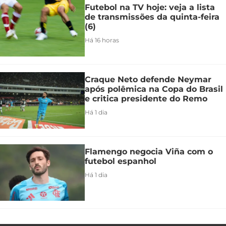
Futebol na TV hoje: veja a lista
de transmissões da quinta-feira
(6)
Há 16 horas
Craque Neto defende Neymar
após polêmica na Copa do Brasil
e critica presidente do Remo
Há 1 dia
Flamengo negocia Viña com o
futebol espanhol
Há 1 dia