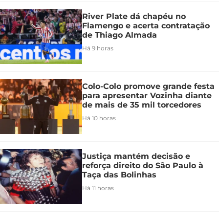
River Plate dá chapéu no
Flamengo e acerta contratação
de Thiago Almada
Há 9 horas
Colo-Colo promove grande festa
para apresentar Vozinha diante
de mais de 35 mil torcedores
Há 10 horas
Justiça mantém decisão e
reforça direito do São Paulo à
Taça das Bolinhas
Há 11 horas