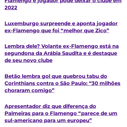
Flamengo e jogador pode deixar o clube em
2022
Luxemburgo surpreende e aponta jogador
ex-Flamengo que foi “melhor que Zico”
Lembra dele? Volante ex-Flamengo está na
segundona da Arábia Saudita e é destaque
de seu novo clube
Betão lembra gol que quebrou tabu do
Corinthians contra o São Paulo: “30 milhões
choraram comigo”
Apresentador diz que diferença do
Palmeiras para o Flamengo “parece de um
sul-americano para um europeu”