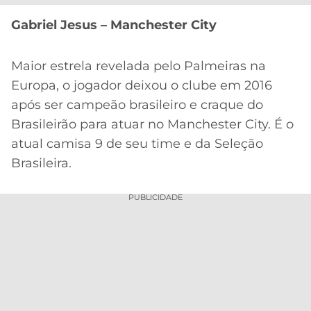
CASSINOS
ONLINE
LALIGA
Gabriel Jesus – Manchester City
2026
GRÊMIO
Maior estrela revelada pelo Palmeiras na
ATLÉTICO
Europa, o jogador deixou o clube em 2016
MG
após ser campeão brasileiro e craque do
CRUZEIRO
Brasileirão para atuar no Manchester City. É o
atual camisa 9 de seu time e da Seleção
Brasileira.
PUBLICIDADE