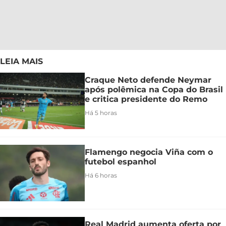
LEIA MAIS
Craque Neto defende Neymar
após polêmica na Copa do Brasil
e critica presidente do Remo
Há 5 horas
Flamengo negocia Viña com o
futebol espanhol
Há 6 horas
Real Madrid aumenta oferta por