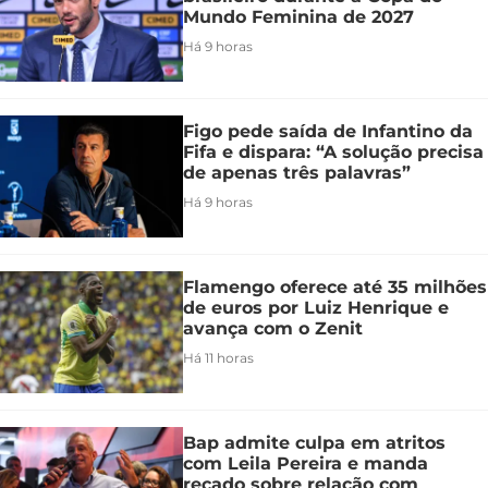
Mundo Feminina de 2027
Há 9 horas
Figo pede saída de Infantino da
Fifa e dispara: “A solução precisa
de apenas três palavras”
Há 9 horas
Flamengo oferece até 35 milhões
de euros por Luiz Henrique e
avança com o Zenit
Há 11 horas
Bap admite culpa em atritos
com Leila Pereira e manda
recado sobre relação com