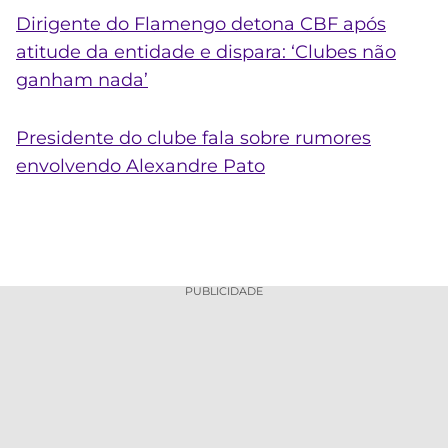
Dirigente do Flamengo detona CBF após
atitude da entidade e dispara: ‘Clubes não
ganham nada’
Presidente do clube fala sobre rumores
envolvendo Alexandre Pato
PUBLICIDADE