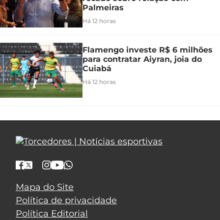
Palmeiras
Há 12 horas
Flamengo investe R$ 6 milhões
para contratar Aiyran, joia do
Cuiabá
Há 12 horas
Mapa do Site
Política de privacidade
Política Editorial