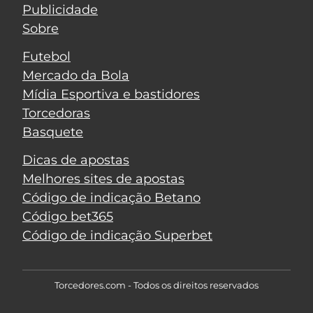
Publicidade
Sobre
Futebol
Mercado da Bola
Mídia Esportiva e bastidores
Torcedoras
Basquete
Dicas de apostas
Melhores sites de apostas
Código de indicação Betano
Código bet365
Código de indicação Superbet
Torcedores.com - Todos os direitos reservados