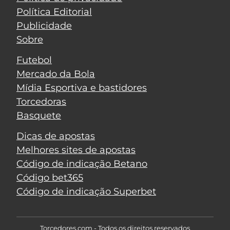
Política Editorial
Publicidade
Sobre
Futebol
Mercado da Bola
Mídia Esportiva e bastidores
Torcedoras
Basquete
Dicas de apostas
Melhores sites de apostas
Código de indicação Betano
Código bet365
Código de indicação Superbet
Torcedores.com - Todos os direitos reservados