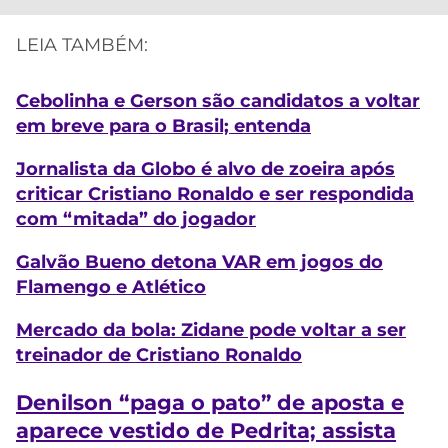
LEIA TAMBÉM:
Cebolinha e Gerson são candidatos a voltar
em breve para o Brasil; entenda
Jornalista da Globo é alvo de zoeira após
criticar Cristiano Ronaldo e ser respondida
com “mitada” do jogador
Galvão Bueno detona VAR em jogos do
Flamengo e Atlético
Mercado da bola: Zidane pode voltar a ser
treinador de Cristiano Ronaldo
Denilson “paga o pato” de aposta e
aparece vestido de Pedrita; assista