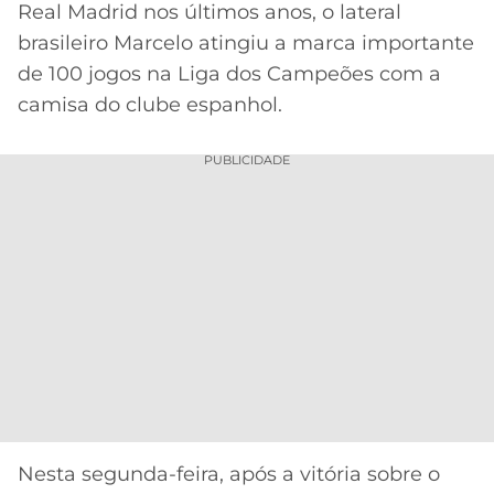
Real Madrid nos últimos anos, o lateral
MERCADO
CÓDIGO
CORINTHIANS
brasileiro Marcelo atingiu a marca importante
DA
DE
LIBERTADORES
de 100 jogos na Liga dos Campeões com a
BOLA
INDICAÇÃO
SÃO
camisa do clube espanhol.
BET365
PAULO
COPA
PALPITES
DO
PUBLICIDADE
CÓDIGO
BRASIL
SANTOS
BETANO
PREMIER
FLAMENGO
MELHORES
LEAGUE
APPS
DE
FLUMINENSE
COPA
APOSTAS
SUL-
BOTAFOGO
AMERICANA
CASSINOS
ONLINE
VASCO
LIGA
DOS
MELHORES
CAMPEÕES
Nesta segunda-feira, após a vitória sobre o
INTERNACIONAL