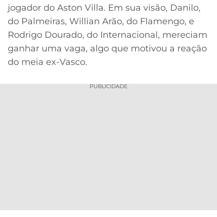
jogador do Aston Villa. Em sua visão, Danilo,
MERCADO
CÓDIGO
CORINTHIANS
do Palmeiras, Willian Arão, do Flamengo, e
DA
DE
LIBERTADORES
Rodrigo Dourado, do Internacional, mereciam
BOLA
INDICAÇÃO
SÃO
BET365
ganhar uma vaga, algo que motivou a reação
PAULO
COPA
do meia ex-Vasco.
PALPITES
DO
CÓDIGO
BRASIL
SANTOS
BETANO
PUBLICIDADE
PREMIER
FLAMENGO
MELHORES
LEAGUE
APPS
DE
FLUMINENSE
COPA
APOSTAS
SUL-
BOTAFOGO
AMERICANA
CASSINOS
ONLINE
VASCO
LIGA
DOS
MELHORES
CAMPEÕES
INTERNACIONAL