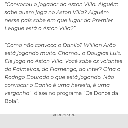
CASSINOS
“Convocou o jogador do Aston Villa. Alguém
ONLINE
LALIGA
sabe quem joga no Aston Villa? Alguém
2026
GRÊMIO
nesse país sabe em que lugar da Premier
League está o Aston Villa?”
ATLÉTICO
MG
“Como não convoca o Danilo? Willian Arão
CRUZEIRO
está jogando muito. Chamou o Douglas Luiz.
Ele joga no Aston Villa. Você sabe os volantes
do Palmeiras, do Flamengo, do Inter? Olha o
Rodrigo Dourado o que está jogando. Não
convocar o Danilo é uma heresia, é uma
vergonha
“, disse no programa “Os Donos da
Bola”.
PUBLICIDADE