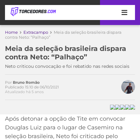
APOSTAS
Home
Extracampo
Meia da seleção brasileira dispara
contra Neto: “Palhaço”
ÚLTIMAS
DICAS
Meia da seleção brasileira dispara
DE
contra Neto: “Palhaço”
APOSTA
COPA
Neto criticou convocação e foi rebatido nas redes sociais
DO
MUNDO
MELHORES
SITES
Por
Bruno Romão
Publicado 15:10 de 06/10/2021
DE
TIMES
Atualizado há 5 anos
APOSTAS
2026
CAMPEONATOS
MEU
TIME
Após detonar a opção de Tite em convocar
CÓDIGO
MÍDIA
PROMOCIONAL
BRASILEIRÃO
Douglas Luiz para o lugar de Casemiro na
ESPORTIVA
BETBOOM
PALMEIRAS
SÉRIE
seleção brasileira, Neto foi criticado pelo
A