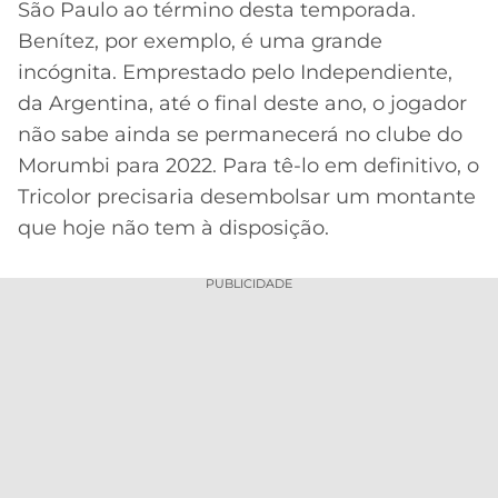
São Paulo ao término desta temporada.
Acesse o perfil do autor
MERCADO
CÓDIGO
CORINTHIANS
Benítez, por exemplo, é uma grande
no Twitter
DA
DE
LIBERTADORES
incógnita. Emprestado pelo Independiente,
BOLA
INDICAÇÃO
SÃO
da Argentina, até o final deste ano, o jogador
BET365
PAULO
COPA
não sabe ainda se permanecerá no clube do
PALPITES
DO
Morumbi para 2022. Para tê-lo em definitivo, o
CÓDIGO
BRASIL
SANTOS
BETANO
Tricolor precisaria desembolsar um montante
que hoje não tem à disposição.
PREMIER
FLAMENGO
MELHORES
LEAGUE
APPS
PUBLICIDADE
DE
FLUMINENSE
COPA
APOSTAS
SUL-
BOTAFOGO
AMERICANA
CASSINOS
ONLINE
VASCO
LIGA
DOS
MELHORES
CAMPEÕES
INTERNACIONAL