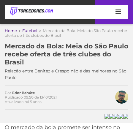
APOSTAS
Home
Futebol
Mercado da Bola: Meia do São Paulo recebe
oferta de três clubes do Brasil
ÚLTIMAS
DICAS
Mercado da Bola: Meia do São Paulo
DE
recebe oferta de três clubes do
APOSTA
COPA
Brasil
DO
MUNDO
MELHORES
Relação entre Benítez e Crespo não é das melhores no São
SITES
Paulo
DE
TIMES
APOSTAS
Por
Eder Bahúte
2026
Publicado 09:50 de 13/10/2021
Atualizado há 5 anos
CAMPEONATOS
MEU
TIME
CÓDIGO
MÍDIA
PROMOCIONAL
BRASILEIRÃO
ESPORTIVA
BETBOOM
PALMEIRAS
SÉRIE
O mercado da bola promete ser intenso no
A