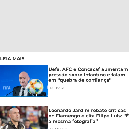
LEIA MAIS
Uefa, AFC e Concacaf aumentam
pressão sobre Infantino e falam
em “quebra de confiança”
Há 1 hora
Leonardo Jardim rebate críticas
no Flamengo e cita Filipe Luís: “É
a mesma fotografia”