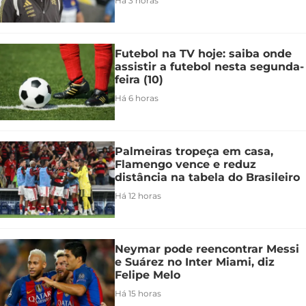
Há 3 horas
Futebol na TV hoje: saiba onde
assistir a futebol nesta segunda-
feira (10)
Há 6 horas
Palmeiras tropeça em casa,
Flamengo vence e reduz
distância na tabela do Brasileiro
Há 12 horas
Neymar pode reencontrar Messi
e Suárez no Inter Miami, diz
Felipe Melo
Há 15 horas