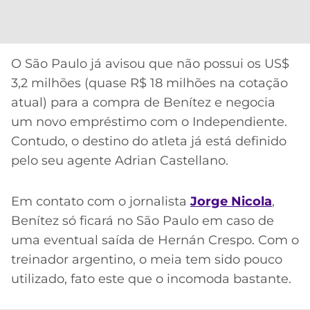
CASSINOS
ONLINE
LALIGA
2026
GRÊMIO
O São Paulo já avisou que não possui os US$
ATLÉTICO
3,2 milhões (quase R$ 18 milhões na cotação
MG
atual) para a compra de Benítez e negocia
um novo empréstimo com o Independiente.
CRUZEIRO
Contudo, o destino do atleta já está definido
pelo seu agente Adrian Castellano.
Em contato com o jornalista
Jorge Nicola
,
Benítez só ficará no São Paulo em caso de
uma eventual saída de Hernán Crespo. Com o
treinador argentino, o meia tem sido pouco
utilizado, fato este que o incomoda bastante.