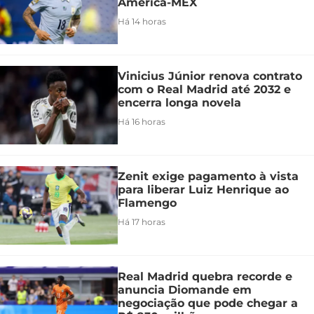
América-MEX
Há 14 horas
Vinicius Júnior renova contrato
com o Real Madrid até 2032 e
encerra longa novela
Há 16 horas
Zenit exige pagamento à vista
para liberar Luiz Henrique ao
Flamengo
Há 17 horas
Real Madrid quebra recorde e
anuncia Diomande em
negociação que pode chegar a