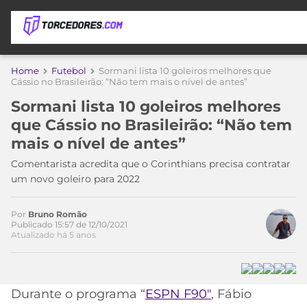
APOSTAS
Home
Futebol
Sormani lista 10 goleiros melhores que
Cássio no Brasileirão: “Não tem mais o nível de antes”
ÚLTIMAS
DICAS
Sormani lista 10 goleiros melhores
DE
que Cássio no Brasileirão: “Não tem
APOSTA
COPA
mais o nível de antes”
DO
MUNDO
MELHORES
Comentarista acredita que o Corinthians precisa contratar
SITES
um novo goleiro para 2022
DE
TIMES
APOSTAS
Por
Bruno Romão
2026
Publicado 15:57 de 12/10/2021
Atualizado há 5 anos
CAMPEONATOS
MEU
TIME
CÓDIGO
MÍDIA
PROMOCIONAL
BRASILEIRÃO
ESPORTIVA
BETBOOM
PALMEIRAS
SÉRIE
Durante o programa “
ESPN F90″
, Fábio
A