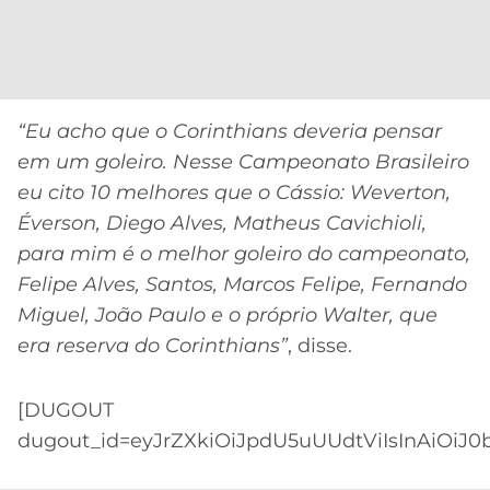
CASSINOS
ONLINE
LALIGA
2026
GRÊMIO
ATLÉTICO
“Eu acho que o Corinthians deveria pensar
MG
em um goleiro. Nesse Campeonato Brasileiro
eu cito 10 melhores que o Cássio: Weverton,
CRUZEIRO
Éverson, Diego Alves, Matheus Cavichioli,
para mim é o melhor goleiro do campeonato,
Felipe Alves, Santos, Marcos Felipe, Fernando
Miguel, João Paulo e o próprio Walter, que
era reserva do Corinthians”
, disse.
[DUGOUT
dugout_id=eyJrZXkiOiJpdU5uUUdtViIsInAiOiJ0