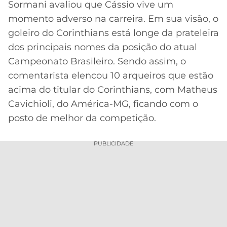
Sormani avaliou que Cássio vive um
MERCADO
CÓDIGO
CORINTHIANS
momento adverso na carreira. Em sua visão, o
DA
DE
LIBERTADORES
goleiro do Corinthians está longe da prateleira
BOLA
INDICAÇÃO
SÃO
dos principais nomes da posição do atual
BET365
PAULO
COPA
Campeonato Brasileiro. Sendo assim, o
PALPITES
DO
comentarista elencou 10 arqueiros que estão
CÓDIGO
BRASIL
SANTOS
BETANO
acima do titular do Corinthians, com Matheus
Cavichioli, do América-MG, ficando com o
PREMIER
FLAMENGO
MELHORES
LEAGUE
posto de melhor da competição.
APPS
DE
FLUMINENSE
COPA
PUBLICIDADE
APOSTAS
SUL-
BOTAFOGO
AMERICANA
CASSINOS
ONLINE
VASCO
LIGA
DOS
MELHORES
CAMPEÕES
INTERNACIONAL