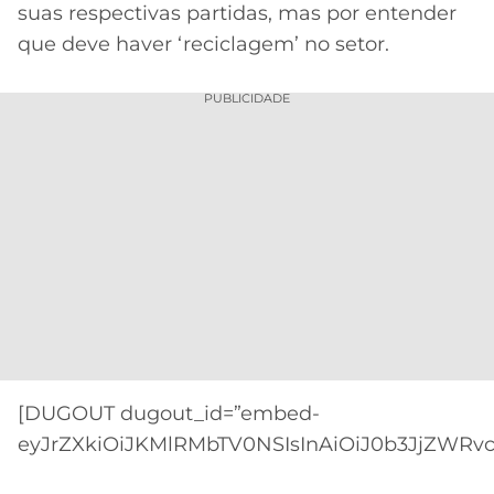
suas respectivas partidas, mas por entender
que deve haver ‘reciclagem’ no setor.
PUBLICIDADE
[DUGOUT dugout_id=”embed-
eyJrZXkiOiJKMlRMbTV0NSIsInAiOiJ0b3JjZWRvcm