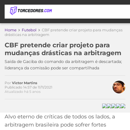
APOSTAS
Home
Futebol
CBF pretende criar projeto para mudanças
drásticas na arbitragem
ÚLTIMAS
DICAS
CBF pretende criar projeto para
DE
mudanças drásticas na arbitragem
APOSTA
COPA
Saída de Gaciba do comando da arbitragem é descartada;
DO
liderança da comissão pode ser compartilhada
MUNDO
MELHORES
SITES
DE
Por
Victor Martins
TIMES
Publicado 14:57 de 11/11/2021
APOSTAS
Atualizado há 5 anos
2026
CAMPEONATOS
MEU
TIME
CÓDIGO
Alvo eterno de críticas de todos os lados, a
MÍDIA
PROMOCIONAL
BRASILEIRÃO
ESPORTIVA
BETBOOM
PALMEIRAS
SÉRIE
arbitragem brasileira pode sofrer fortes
A