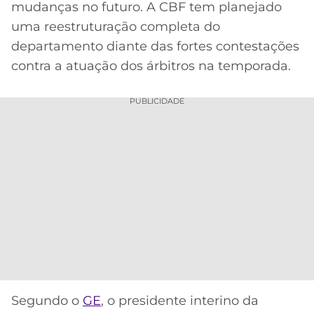
mudanças no futuro. A CBF tem planejado
MERCADO
CÓDIGO
CORINTHIANS
uma reestruturação completa do
DA
DE
LIBERTADORES
departamento diante das fortes contestações
BOLA
INDICAÇÃO
SÃO
contra a atuação dos árbitros na temporada.
BET365
PAULO
COPA
PALPITES
DO
PUBLICIDADE
CÓDIGO
BRASIL
SANTOS
BETANO
PREMIER
FLAMENGO
MELHORES
LEAGUE
APPS
DE
FLUMINENSE
COPA
APOSTAS
SUL-
BOTAFOGO
AMERICANA
CASSINOS
ONLINE
VASCO
LIGA
DOS
MELHORES
CAMPEÕES
Segundo o
GE
, o presidente interino da
INTERNACIONAL