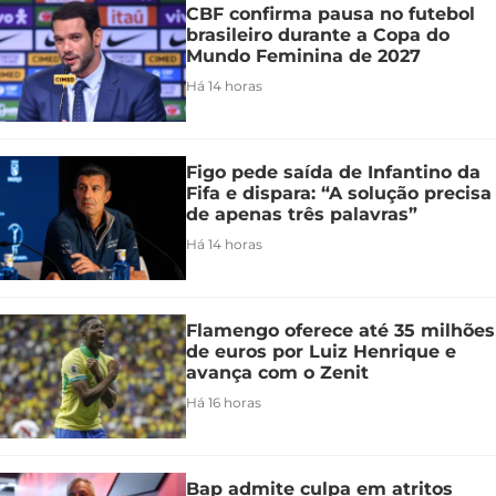
CBF confirma pausa no futebol
brasileiro durante a Copa do
Mundo Feminina de 2027
Há 14 horas
Figo pede saída de Infantino da
Fifa e dispara: “A solução precisa
de apenas três palavras”
Há 14 horas
Flamengo oferece até 35 milhões
de euros por Luiz Henrique e
avança com o Zenit
Há 16 horas
Bap admite culpa em atritos