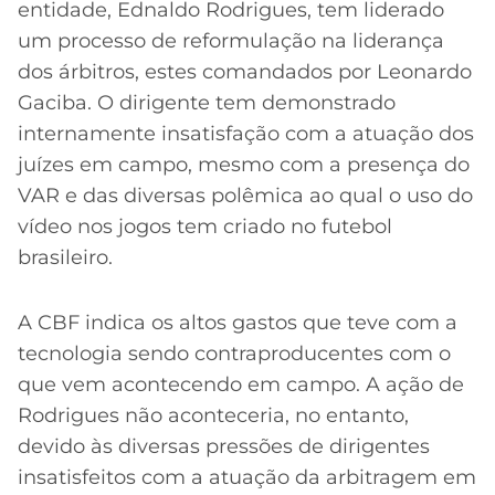
CASSINOS
entidade, Ednaldo Rodrigues, tem liderado
ONLINE
LALIGA
um processo de reformulação na liderança
2026
GRÊMIO
dos árbitros, estes comandados por Leonardo
Gaciba. O dirigente tem demonstrado
ATLÉTICO
internamente insatisfação com a atuação dos
MG
juízes em campo, mesmo com a presença do
VAR e das diversas polêmica ao qual o uso do
CRUZEIRO
vídeo nos jogos tem criado no futebol
brasileiro.
A CBF indica os altos gastos que teve com a
tecnologia sendo contraproducentes com o
que vem acontecendo em campo. A ação de
Rodrigues não aconteceria, no entanto,
Acesse o perfil do autor
devido às diversas pressões de dirigentes
no Twitter
insatisfeitos com a atuação da arbitragem em