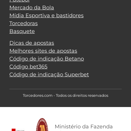
Mercado da Bola
Mídia Esportiva e bastidores
Torcedoras
Basquete
Dicas de apostas
Melhores sites de apostas
Código de indicação Betano
Código bet365
Código de indicação Superbet
Torcedores.com - Todos os direitos reservados
Ministério da Fazenda