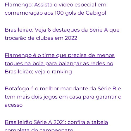
Flamengo: Assista o vídeo especial em
comemoração aos 100 gols de Gabigol
Brasileirão: Veja 6 destaques da Série A que
trocarão de clubes em 2022
Flamengo é o time que precisa de menos
toques na bola para balançar as redes no
Brasileirão; veja o ranking
Botafogo é o melhor mandante da Série B e
tem mais dois jogos em casa para garantir o
acesso
Brasileirão Série A 2021: confira a tabela
completa do campeonato