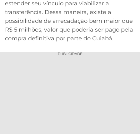
estender seu vínculo para viabilizar a
transferência. Dessa maneira, existe a
possibilidade de arrecadação bem maior que
R$ 5 milhões, valor que poderia ser pago pela
compra definitiva por parte do Cuiabá.
PUBLICIDADE