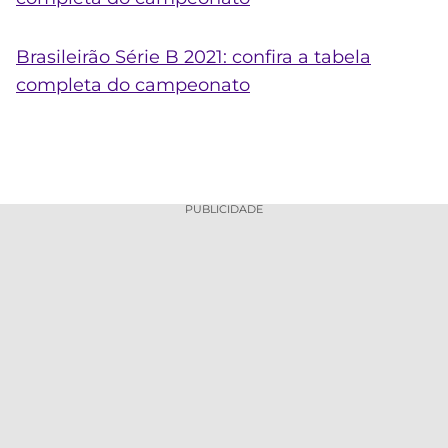
Brasileirão Série B 2021: confira a tabela
completa do campeonato
PUBLICIDADE