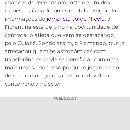
chances de receber proposta de um dos
MERCADO
CÓDIGO
CORINTHIANS
clubes mais tradicionais da Itália. Segundo
DA
DE
LIBERTADORES
informações do
jornalista Jorge Nicola
, a
BOLA
INDICAÇÃO
SÃO
Fiorentina está de olho na oportunidade de
BET365
PAULO
COPA
contratar o atleta que vem se destacando
PALPITES
DO
pelo Cuiabá. Sendo assim, o Flamengo, que já
CÓDIGO
BRASIL
SANTOS
BETANO
arrecadou quantias astronômicas com
transferências, pode se beneficiar com uma
PREMIER
FLAMENGO
MELHORES
LEAGUE
mais uma venda. Isso porque o jogador não
APPS
deve ser reintegrado ao elenco devido a
DE
FLUMINENSE
COPA
concorrência no setor.
APOSTAS
SUL-
BOTAFOGO
AMERICANA
PUBLICIDADE
CASSINOS
ONLINE
VASCO
LIGA
DOS
MELHORES
CAMPEÕES
INTERNACIONAL