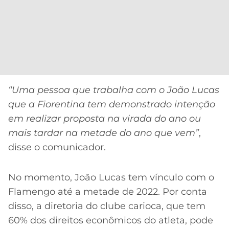
CASSINOS
ONLINE
LALIGA
2026
GRÊMIO
ATLÉTICO
MG
“Uma pessoa que trabalha com o João Lucas
CRUZEIRO
que a Fiorentina tem demonstrado intenção
em realizar proposta na virada do ano ou
mais tardar na metade do ano que vem”
,
disse o comunicador.
No momento, João Lucas tem vínculo com o
Flamengo até a metade de 2022. Por conta
disso, a diretoria do clube carioca, que tem
60% dos direitos econômicos do atleta, pode