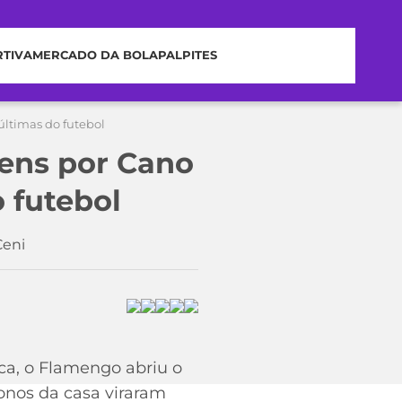
RTIVA
MERCADO DA BOLA
PALPITES
últimas do futebol
ens por Cano
o futebol
Ceni
ica, o Flamengo abriu o
onos da casa viraram