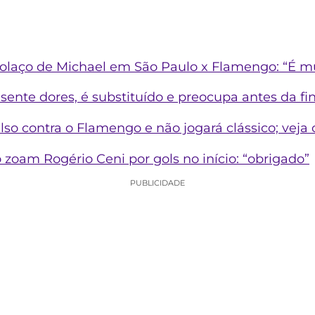
olaço de Michael em São Paulo x Flamengo: “É mu
ente dores, é substituído e preocupa antes da fi
ulso contra o Flamengo e não jogará clássico; veja 
zoam Rogério Ceni por gols no início: “obrigado”
PUBLICIDADE