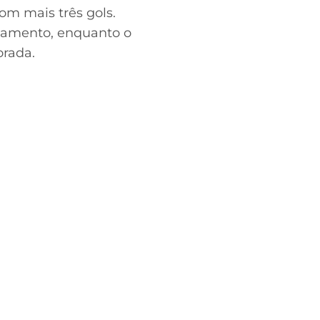
m mais três gols.
ixamento, enquanto o
orada.