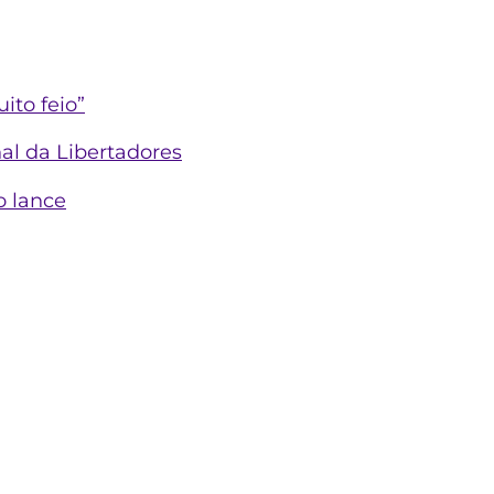
ito feio”
nal da Libertadores
o lance