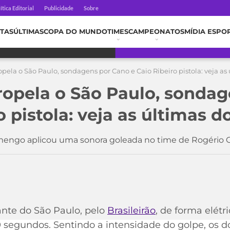
ítica Editorial
Publicidade
Sobre
TAS
ÚLTIMAS
COPA DO MUNDO
TIMES
CAMPEONATOS
MÍDIA ESPO
ela o São Paulo, sondagens por Cano e Caio Ribeiro pistola: veja as 
opela o São Paulo, sondag
o pistola: veja as últimas d
amengo aplicou uma sonora goleada no time de Rogério 
ante do São Paulo, pelo
Brasileirão
, de forma elétr
segundos. Sentindo a intensidade do golpe, os d