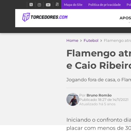
Mapa do Site
Política de privacidade
Pol
APOS
Home
Futebol
Flamengo atrop
Flamengo atr
e Caio Ribeir
Jogando fora de casa, o Fl
Por
Bruno Romão
Publicado 18:27 de 14/11/2021
Atualizado há 5 anos
Iniciando o confronto di
placar com menos de 30 