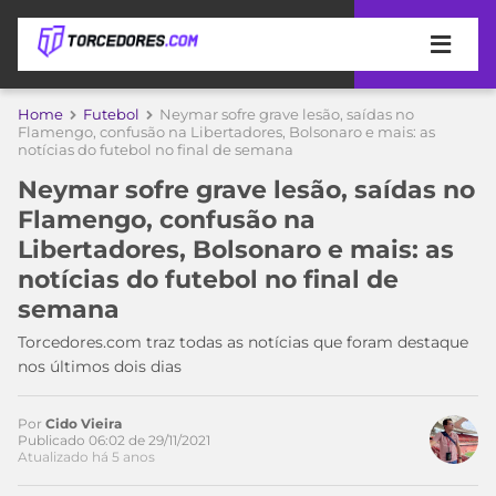
APOSTAS
Home
Futebol
Neymar sofre grave lesão, saídas no
Flamengo, confusão na Libertadores, Bolsonaro e mais: as
notícias do futebol no final de semana
ÚLTIMAS
DICAS
DE
Neymar sofre grave lesão, saídas no
APOSTA
COPA
Flamengo, confusão na
DO
Libertadores, Bolsonaro e mais: as
MUNDO
MELHORES
notícias do futebol no final de
SITES
semana
DE
TIMES
APOSTAS
Torcedores.com traz todas as notícias que foram destaque
2026
nos últimos dois dias
CAMPEONATOS
MEU
TIME
CÓDIGO
Por
Cido Vieira
Publicado 06:02 de 29/11/2021
MÍDIA
PROMOCIONAL
BRASILEIRÃO
Atualizado há 5 anos
Acesse o perfil do autor
ESPORTIVA
BETBOOM
PALMEIRAS
SÉRIE
no Twitter
A