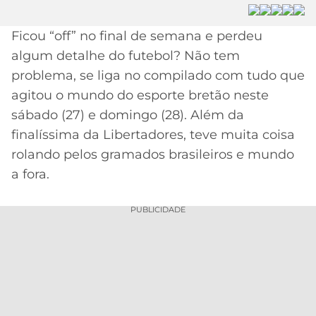
MERCADO
CÓDIGO
CORINTHIANS
Ficou “off” no final de semana e perdeu
DA
DE
LIBERTADORES
BOLA
INDICAÇÃO
algum detalhe do futebol? Não tem
SÃO
BET365
problema, se liga no compilado com tudo que
PAULO
COPA
PALPITES
DO
agitou o mundo do esporte bretão neste
CÓDIGO
BRASIL
sábado (27) e domingo (28). Além da
SANTOS
BETANO
finalíssima da Libertadores, teve muita coisa
PREMIER
rolando pelos gramados brasileiros e mundo
FLAMENGO
MELHORES
LEAGUE
a fora.
APPS
DE
FLUMINENSE
COPA
APOSTAS
PUBLICIDADE
SUL-
BOTAFOGO
AMERICANA
CASSINOS
ONLINE
VASCO
LIGA
DOS
MELHORES
CAMPEÕES
INTERNACIONAL