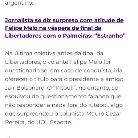
argentino.
Jornalista se diz surpreso com atitude de
Felipe Melo na véspera de final da
Libertadores com o Palmeiras: “Estranho”
Na última coletiva antes da final da
Libertadores, o volante Felipe Melo foi
questionado se, em caso de conquista, iria
oferecer o título para o presidente e amigo
Jair Bolsonaro. O “Pitbull”, no entanto, se
esquivou do questionamento falando que
não responderia nada fora do futebol, algo
que surpreendeu o colunista Mauro Cezar
Pereira, do UOL Esporte.