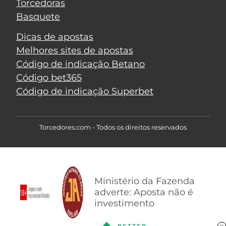
Torcedoras
Basquete
Dicas de apostas
Melhores sites de apostas
Código de indicação Betano
Código bet365
Código de indicação Superbet
Torcedores.com - Todos os direitos reservados
Ministério da Fazenda
adverte: Aposta não é
investimento