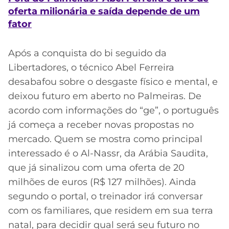
oferta milionária e saída depende de um
fator
Após a conquista do bi seguido da
Libertadores, o técnico Abel Ferreira
desabafou sobre o desgaste físico e mental, e
deixou futuro em aberto no Palmeiras. De
acordo com informações do “ge”, o português
já começa a receber novas propostas no
mercado. Quem se mostra como principal
interessado é o Al-Nassr, da Arábia Saudita,
que já sinalizou com uma oferta de 20
milhões de euros (R$ 127 milhões). Ainda
segundo o portal, o treinador irá conversar
com os familiares, que residem em sua terra
natal, para decidir qual será seu futuro no