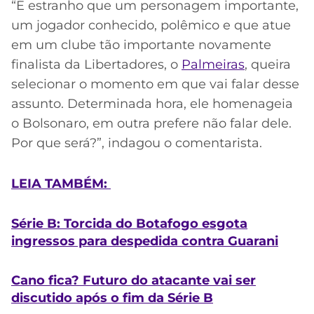
“É estranho que um personagem importante,
um jogador conhecido, polêmico e que atue
em um clube tão importante novamente
finalista da Libertadores, o
Palmeiras
, queira
selecionar o momento em que vai falar desse
assunto. Determinada hora, ele homenageia
o Bolsonaro, em outra prefere não falar dele.
Por que será?”, indagou o comentarista.
LEIA TAMBÉM:
Série B: Torcida do Botafogo esgota
ingressos para despedida contra Guarani
Cano fica? Futuro do atacante vai ser
discutido após o fim da Série B