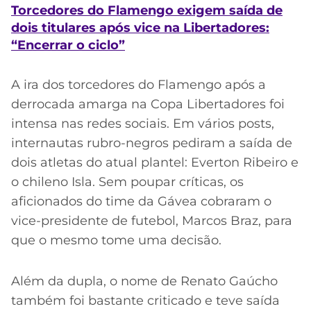
Torcedores do Flamengo exigem saída de
dois titulares após vice na Libertadores:
“Encerrar o ciclo”
A ira dos torcedores do Flamengo após a
derrocada amarga na Copa Libertadores foi
intensa nas redes sociais. Em vários posts,
internautas rubro-negros pediram a saída de
dois atletas do atual plantel: Everton Ribeiro e
o chileno Isla. Sem poupar críticas, os
aficionados do time da Gávea cobraram o
vice-presidente de futebol, Marcos Braz, para
que o mesmo tome uma decisão.
Além da dupla, o nome de Renato Gaúcho
também foi bastante criticado e teve saída