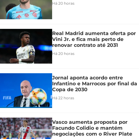
Há 20 horas
Real Madrid aumenta oferta por
Vini Jr. e fica mais perto de
renovar contrato até 2031
Há 20 horas
Jornal aponta acordo entre
Infantino e Marrocos por final da
Copa de 2030
Há 22 horas
Vasco aumenta proposta por
Facundo Colidio e mantém
negociações com o River Plate