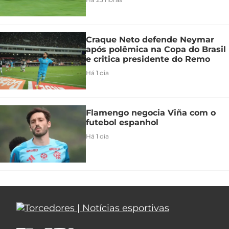
Craque Neto defende Neymar
após polêmica na Copa do Brasil
e critica presidente do Remo
Há 1 dia
Flamengo negocia Viña com o
futebol espanhol
Há 1 dia