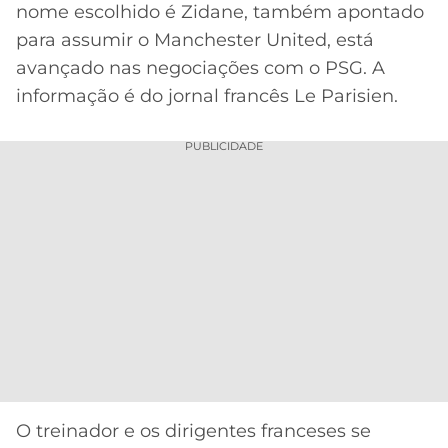
nome escolhido é Zidane, também apontado
MERCADO
CÓDIGO
CORINTHIANS
para assumir o Manchester United, está
DA
DE
LIBERTADORES
avançado nas negociações com o PSG. A
BOLA
INDICAÇÃO
SÃO
informação é do jornal francês Le Parisien.
BET365
PAULO
COPA
PALPITES
DO
PUBLICIDADE
CÓDIGO
BRASIL
SANTOS
BETANO
PREMIER
FLAMENGO
MELHORES
LEAGUE
APPS
DE
FLUMINENSE
COPA
APOSTAS
SUL-
BOTAFOGO
AMERICANA
CASSINOS
ONLINE
VASCO
LIGA
DOS
MELHORES
CAMPEÕES
O treinador e os dirigentes franceses se
INTERNACIONAL