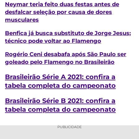
Neymar teria feito duas festas antes de
desfalcar seleção por causa de dores
musculares
Benfica já busca substituto de Jorge Jesus;
técnico pode voltar ao Flamengo
Rogério Ceni desabafa após São Paulo ser
goleado pelo Flamengo no Brasileirão
Brasileirão Série A 2021: confira a
tabela completa do campeonato
Brasileirão Série B 2021: confira a
tabela completa do campeonato
PUBLICIDADE