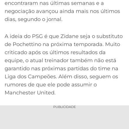
CASSINOS
encontraram nas últimas semanas e a
ONLINE
LALIGA
negociação avançou ainda mais nos últimos
2026
GRÊMIO
dias, segundo o jornal.
ATLÉTICO
MG
A ideia do PSG é que Zidane seja o substituto
de Pochettino na próxima temporada. Muito
CRUZEIRO
criticado após os últimos resultados da
equipe, o atual treinador também não está
garantido nas próximas partidas do time na
Liga dos Campeões. Além disso, seguem os
rumores de que ele pode assumir o
Manchester United.
PUBLICIDADE