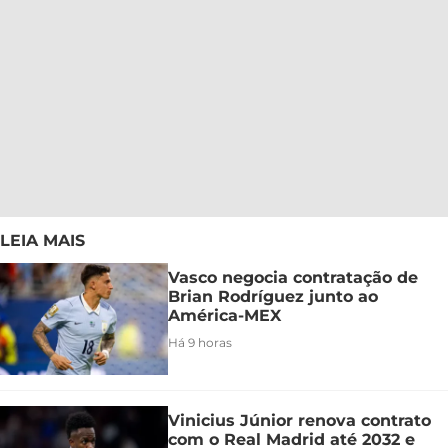
LEIA MAIS
Vasco negocia contratação de
Brian Rodríguez junto ao
América-MEX
Há 9 horas
Vinicius Júnior renova contrato
com o Real Madrid até 2032 e