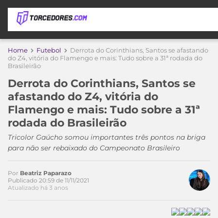
APOSTAS
Home
Futebol
Derrota do Corinthians, Santos se afastando
do Z4, vitória do Flamengo e mais: Tudo sobre a 31ª rodada do
Brasileirão
ÚLTIMAS
DICAS
DE
Derrota do Corinthians, Santos se
APOSTA
COPA
afastando do Z4, vitória do
DO
Flamengo e mais: Tudo sobre a 31ª
MUNDO
MELHORES
rodada do Brasileirão
SITES
DE
Tricolor Gaúcho somou importantes três pontos na briga
TIMES
APOSTAS
para não ser rebaixado do Campeonato Brasileiro
2026
CAMPEONATOS
MEU
Por
Beatriz Paparazo
TIME
Publicado 20:59 de 11/11/2021
CÓDIGO
Atualizado há 3 anos
MÍDIA
PROMOCIONAL
BRASILEIRÃO
ESPORTIVA
BETBOOM
PALMEIRAS
SÉRIE
A