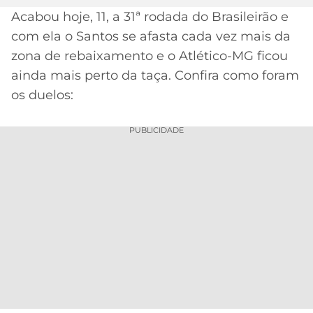
Acabou hoje, 11, a 31ª rodada do Brasileirão e
MERCADO
CÓDIGO
CORINTHIANS
com ela o Santos se afasta cada vez mais da
DA
DE
LIBERTADORES
BOLA
INDICAÇÃO
zona de rebaixamento e o Atlético-MG ficou
SÃO
BET365
ainda mais perto da taça. Confira como foram
PAULO
COPA
PALPITES
DO
os duelos:
Acesse o perfil do autor
CÓDIGO
BRASIL
SANTOS
no Twitter
BETANO
PUBLICIDADE
PREMIER
FLAMENGO
MELHORES
LEAGUE
APPS
DE
FLUMINENSE
COPA
APOSTAS
SUL-
BOTAFOGO
AMERICANA
CASSINOS
ONLINE
VASCO
LIGA
DOS
MELHORES
CAMPEÕES
INTERNACIONAL