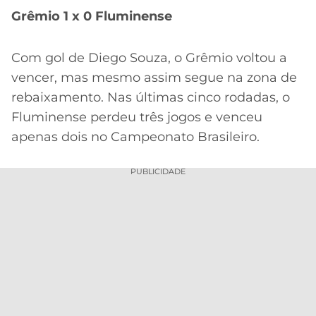
CASSINOS
Grêmio 1 x 0 Fluminense
ONLINE
LALIGA
2026
GRÊMIO
Com gol de Diego Souza, o Grêmio voltou a
ATLÉTICO
vencer, mas mesmo assim segue na zona de
MG
rebaixamento. Nas últimas cinco rodadas, o
Fluminense perdeu três jogos e venceu
CRUZEIRO
apenas dois no Campeonato Brasileiro.
PUBLICIDADE