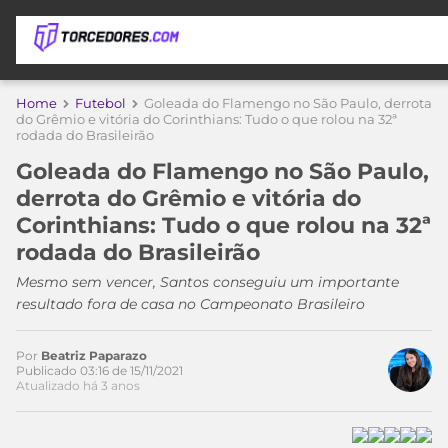
APOSTAS
Home
Futebol
Goleada do Flamengo no São Paulo, derrota
do Grêmio e vitória do Corinthians: Tudo o que rolou na 32ª
rodada do Brasileirão
ÚLTIMAS
DICAS
DE
Goleada do Flamengo no São Paulo,
APOSTA
COPA
derrota do Grêmio e vitória do
DO
Corinthians: Tudo o que rolou na 32ª
MUNDO
MELHORES
rodada do Brasileirão
SITES
DE
Mesmo sem vencer, Santos conseguiu um importante
TIMES
APOSTAS
resultado fora de casa no Campeonato Brasileiro
2026
CAMPEONATOS
MEU
Por
Beatriz Paparazo
TIME
Publicado 03:16 de 15/11/2021
CÓDIGO
Atualizado há 3 anos
MÍDIA
PROMOCIONAL
BRASILEIRÃO
ESPORTIVA
BETBOOM
PALMEIRAS
SÉRIE
A