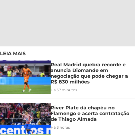
LEIA MAIS
Real Madrid quebra recorde e
anuncia Diomande em
negociação que pode chegar a
R$ 830 milhões
Há 37 minutos
River Plate dá chapéu no
Flamengo e acerta contratação
de Thiago Almada
Há 3 horas