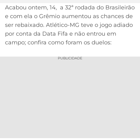
Acabou ontem, 14, a 32ª rodada do Brasileirão
MERCADO
CÓDIGO
CORINTHIANS
e com ela o Grêmio aumentou as chances de
DA
DE
LIBERTADORES
BOLA
INDICAÇÃO
ser rebaixado. Atlético-MG teve o jogo adiado
SÃO
BET365
por conta da Data Fifa e não entrou em
PAULO
COPA
PALPITES
DO
campo; confira como foram os duelos:
Acesse o perfil do autor
CÓDIGO
BRASIL
SANTOS
no Twitter
BETANO
PUBLICIDADE
PREMIER
FLAMENGO
MELHORES
LEAGUE
APPS
DE
FLUMINENSE
COPA
APOSTAS
SUL-
BOTAFOGO
AMERICANA
CASSINOS
ONLINE
VASCO
LIGA
DOS
MELHORES
CAMPEÕES
INTERNACIONAL