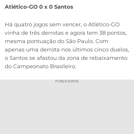
CASSINOS
Atlético-GO 0 x 0 Santos
ONLINE
LALIGA
2026
GRÊMIO
Há quatro jogos sem vencer, o Atlético-GO
ATLÉTICO
vinha de três derrotas e agora tem 38 pontos,
MG
mesma pontuação do São Paulo. Com
apenas uma derrota nos últimos cinco duelos,
CRUZEIRO
o Santos se afastou da zona de rebaixamento
do Campeonato Brasileiro.
PUBLICIDADE