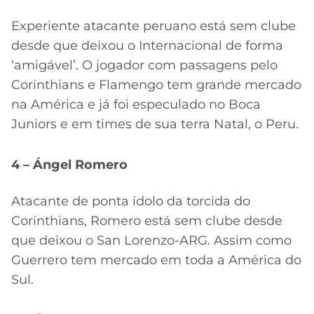
Experiente atacante peruano está sem clube
desde que deixou o Internacional de forma
‘amigável’. O jogador com passagens pelo
Corinthians e Flamengo tem grande mercado
na América e já foi especulado no Boca
Juniors e em times de sua terra Natal, o Peru.
4 – Ángel Romero
Atacante de ponta ídolo da torcida do
Corinthians, Romero está sem clube desde
que deixou o San Lorenzo-ARG. Assim como
Guerrero tem mercado em toda a América do
Sul.