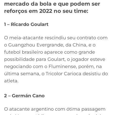
CASSINOS
mercado da bola e que podem ser
ONLINE
LALIGA
reforços em 2022 no seu time:
2026
GRÊMIO
1 – Ricardo Goulart
ATLÉTICO
MG
O meia-atacante rescindiu seu contrato com
o Guangzhou Evergrande, da China, e o
CRUZEIRO
futebol brasileiro aparece como grande
possibilidade para Goulart, o jogador esteve
negociando com o Fluminense, porém, na
última semana, o Tricolor Carioca desistiu do
atleta.
2 – Germán Cano
O atacante argentino com ótima passagem