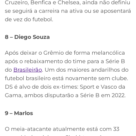
Cruzeiro, Benfica e Chelsea, ainda não definiu
se seguirá a carreira na ativa ou se aposentará
de vez do futebol.
8 – Diego Souza
Após deixar o Grêmio de forma melancólica
após o rebaixamento do time para a Série B
do
Brasileirão
. Um dos maiores andarilhos do
futebol brasileiro está novamente sem clube.
DS é alvo de dois ex-times: Sport e Vasco da
Gama, ambos disputarão a Série B em 2022.
9 – Marlos
O meia-atacante atualmente está com 33