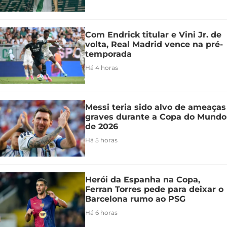
Com Endrick titular e Vini Jr. de
volta, Real Madrid vence na pré-
temporada
Há 4 horas
Messi teria sido alvo de ameaças
graves durante a Copa do Mundo
de 2026
Há 5 horas
Herói da Espanha na Copa,
Ferran Torres pede para deixar o
Barcelona rumo ao PSG
Há 6 horas