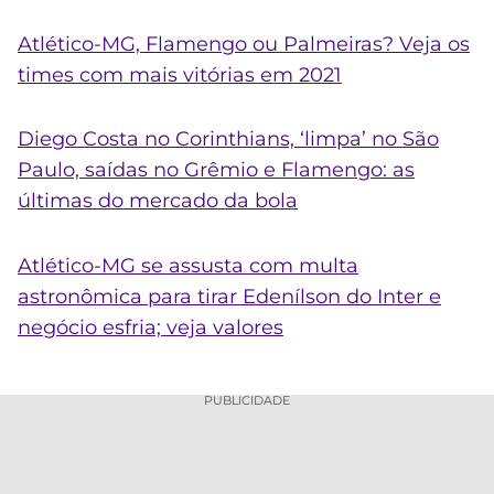
Atlético-MG, Flamengo ou Palmeiras? Veja os
times com mais vitórias em 2021
Diego Costa no Corinthians, ‘limpa’ no São
Paulo, saídas no Grêmio e Flamengo: as
últimas do mercado da bola
Atlético-MG se assusta com multa
astronômica para tirar Edenílson do Inter e
negócio esfria; veja valores
PUBLICIDADE