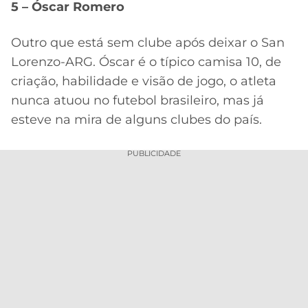
5 – Óscar Romero
Outro que está sem clube após deixar o San
Lorenzo-ARG. Óscar é o típico camisa 10, de
criação, habilidade e visão de jogo, o atleta
nunca atuou no futebol brasileiro, mas já
esteve na mira de alguns clubes do país.
PUBLICIDADE