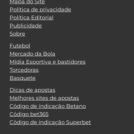
Mapa do Site
Política de privacidade
Política Editorial
Publicidade
Sobre
Futebol
Mercado da Bola
Mídia Esportiva e bastidores
Torcedoras
Basquete
Dicas de apostas
Melhores sites de apostas
Código de indicação Betano
Código bet365
Código de indicação Superbet