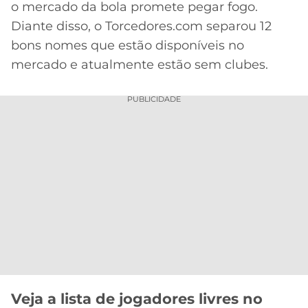
o mercado da bola promete pegar fogo.
MERCADO
CÓDIGO
CORINTHIANS
Diante disso, o Torcedores.com separou 12
DA
DE
LIBERTADORES
bons nomes que estão disponíveis no
BOLA
INDICAÇÃO
SÃO
mercado e atualmente estão sem clubes.
BET365
PAULO
COPA
PALPITES
DO
PUBLICIDADE
CÓDIGO
BRASIL
SANTOS
BETANO
PREMIER
FLAMENGO
MELHORES
LEAGUE
APPS
DE
FLUMINENSE
COPA
APOSTAS
SUL-
BOTAFOGO
AMERICANA
CASSINOS
ONLINE
VASCO
LIGA
DOS
MELHORES
CAMPEÕES
Veja a lista de jogadores livres no
INTERNACIONAL