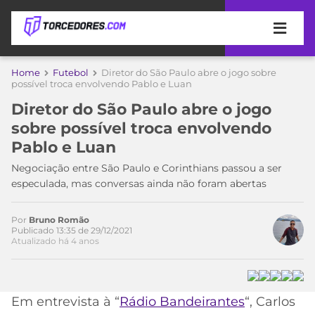
APOSTAS
Home
Futebol
Diretor do São Paulo abre o jogo sobre
possível troca envolvendo Pablo e Luan
ÚLTIMAS
DICAS
Diretor do São Paulo abre o jogo
DE
sobre possível troca envolvendo
APOSTA
COPA
Pablo e Luan
DO
MUNDO
MELHORES
Negociação entre São Paulo e Corinthians passou a ser
SITES
especulada, mas conversas ainda não foram abertas
DE
TIMES
APOSTAS
Por
Bruno Romão
2026
Publicado 13:35 de 29/12/2021
Atualizado há 4 anos
CAMPEONATOS
MEU
TIME
CÓDIGO
MÍDIA
PROMOCIONAL
BRASILEIRÃO
ESPORTIVA
BETBOOM
PALMEIRAS
SÉRIE
Em entrevista à “
Rádio Bandeirantes
“, Carlos
A