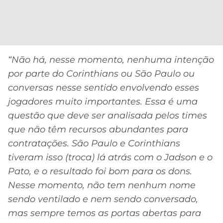
CASSINOS
ONLINE
LALIGA
2026
GRÊMIO
ATLÉTICO
“Não há, nesse momento, nenhuma intenção
MG
por parte do Corinthians ou São Paulo ou
conversas nesse sentido envolvendo esses
CRUZEIRO
jogadores muito importantes. Essa é uma
questão que deve ser analisada pelos times
que não têm recursos abundantes para
contratações. São Paulo e Corinthians
tiveram isso (troca) lá atrás com o Jadson e o
Pato, e o resultado foi bom para os dons.
Nesse momento, não tem nenhum nome
sendo ventilado e nem sendo conversado,
mas sempre temos as portas abertas para