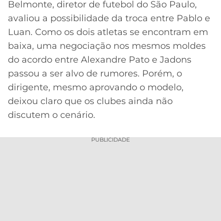
Belmonte, diretor de futebol do São Paulo,
MERCADO
CÓDIGO
CORINTHIANS
avaliou a possibilidade da troca entre Pablo e
DA
DE
LIBERTADORES
Luan. Como os dois atletas se encontram em
BOLA
INDICAÇÃO
SÃO
baixa, uma negociação nos mesmos moldes
BET365
PAULO
COPA
do acordo entre Alexandre Pato e Jadons
PALPITES
DO
passou a ser alvo de rumores. Porém, o
CÓDIGO
BRASIL
SANTOS
BETANO
dirigente, mesmo aprovando o modelo,
deixou claro que os clubes ainda não
PREMIER
FLAMENGO
MELHORES
LEAGUE
discutem o cenário.
APPS
DE
FLUMINENSE
COPA
PUBLICIDADE
APOSTAS
SUL-
BOTAFOGO
AMERICANA
CASSINOS
ONLINE
VASCO
LIGA
DOS
MELHORES
CAMPEÕES
INTERNACIONAL