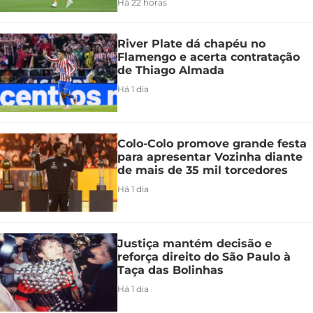
Há 22 horas
River Plate dá chapéu no
Flamengo e acerta contratação
de Thiago Almada
Há 1 dia
Colo-Colo promove grande festa
para apresentar Vozinha diante
de mais de 35 mil torcedores
Há 1 dia
Justiça mantém decisão e
reforça direito do São Paulo à
Taça das Bolinhas
Há 1 dia