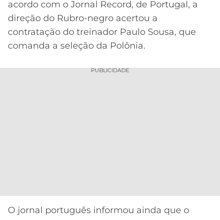
acordo com o Jornal Record, de Portugal, a
MERCADO
CÓDIGO
CORINTHIANS
direção do Rubro-negro acertou a
DA
DE
LIBERTADORES
contratação do treinador Paulo Sousa, que
BOLA
INDICAÇÃO
SÃO
comanda a seleção da Polônia.
BET365
PAULO
COPA
PALPITES
DO
PUBLICIDADE
CÓDIGO
BRASIL
SANTOS
BETANO
PREMIER
FLAMENGO
MELHORES
LEAGUE
APPS
DE
FLUMINENSE
COPA
APOSTAS
SUL-
BOTAFOGO
AMERICANA
CASSINOS
ONLINE
VASCO
LIGA
DOS
MELHORES
CAMPEÕES
O jornal português informou ainda que o
INTERNACIONAL