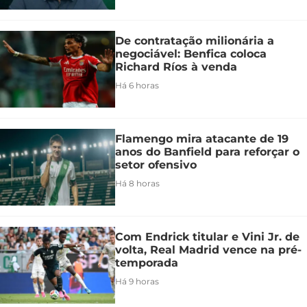
De contratação milionária a
negociável: Benfica coloca
Richard Ríos à venda
Há 6 horas
Flamengo mira atacante de 19
anos do Banfield para reforçar o
setor ofensivo
Há 8 horas
Com Endrick titular e Vini Jr. de
volta, Real Madrid vence na pré-
temporada
Há 9 horas