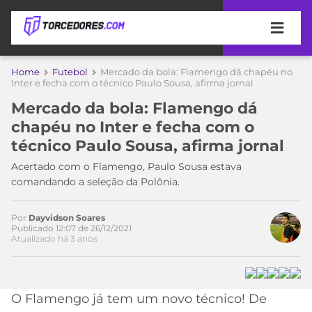
APOSTAS
Home
Futebol
Mercado da bola: Flamengo dá chapéu no
Inter e fecha com o técnico Paulo Sousa, afirma jornal
ÚLTIMAS
DICAS
Mercado da bola: Flamengo dá
DE
chapéu no Inter e fecha com o
APOSTA
COPA
técnico Paulo Sousa, afirma jornal
DO
MUNDO
MELHORES
Acertado com o Flamengo, Paulo Sousa estava
SITES
comandando a seleção da Polônia.
DE
TIMES
APOSTAS
Por
Dayvidson Soares
Acesse o perfil do autor
2026
Publicado 12:07 de 26/12/2021
Atualizado há 3 anos
no Twitter
CAMPEONATOS
MEU
TIME
CÓDIGO
MÍDIA
PROMOCIONAL
BRASILEIRÃO
ESPORTIVA
BETBOOM
PALMEIRAS
SÉRIE
O Flamengo já tem um novo técnico! De
A