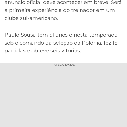
CASSINOS
anuncio oficial deve acontecer em breve. Será
ONLINE
LALIGA
a primeira experiência do treinador em um
2026
GRÊMIO
clube sul-americano.
ATLÉTICO
Paulo Sousa tem 51 anos e nesta temporada,
MG
sob o comando da seleção da Polônia, fez 15
CRUZEIRO
partidas e obteve seis vitórias.
PUBLICIDADE