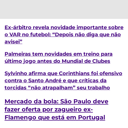
Ex-árbitro revela novidade importante sobre
o VAR no futebol: “Depois não diga que não
avisei”
Palmeiras tem novidades em treino para
último jogo antes do Mundial de Clubes
Sylvinho afirma que Corinthians foi ofensivo
contra o Santo André e que críticas da
torcidas “não atrapalham” seu trabalho
Mercado da bola: São Paulo deve
fazer oferta por zagueiro ex-
Flamengo que está em Portugal