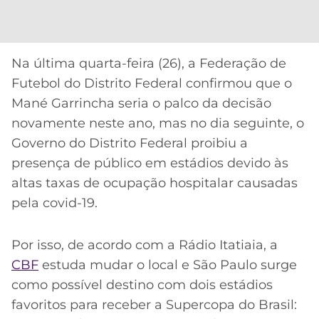
CASSINOS
ONLINE
LALIGA
2026
GRÊMIO
Na última quarta-feira (26), a Federação de
ATLÉTICO
Futebol do Distrito Federal confirmou que o
MG
Mané Garrincha seria o palco da decisão
novamente neste ano, mas no dia seguinte, o
CRUZEIRO
Governo do Distrito Federal proibiu a
presença de público em estádios devido às
altas taxas de ocupação hospitalar causadas
pela covid-19.
Por isso, de acordo com a Rádio Itatiaia, a
CBF
estuda mudar o local e São Paulo surge
como possível destino com dois estádios
favoritos para receber a Supercopa do Brasil: