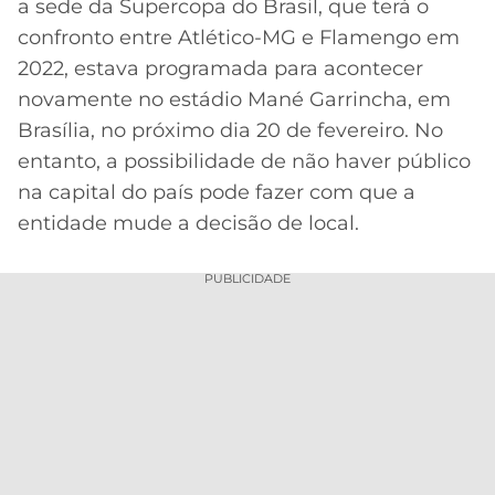
a sede da Supercopa do Brasil, que terá o
MERCADO
CÓDIGO
CORINTHIANS
confronto entre Atlético-MG e Flamengo em
DA
DE
LIBERTADORES
2022, estava programada para acontecer
BOLA
INDICAÇÃO
SÃO
novamente no estádio Mané Garrincha, em
BET365
PAULO
COPA
Brasília, no próximo dia 20 de fevereiro. No
PALPITES
DO
entanto, a possibilidade de não haver público
CÓDIGO
BRASIL
SANTOS
na capital do país pode fazer com que a
BETANO
entidade mude a decisão de local.
PREMIER
FLAMENGO
MELHORES
LEAGUE
APPS
PUBLICIDADE
DE
FLUMINENSE
COPA
APOSTAS
SUL-
BOTAFOGO
AMERICANA
CASSINOS
ONLINE
VASCO
LIGA
DOS
MELHORES
CAMPEÕES
INTERNACIONAL