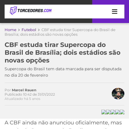
APOSTAS
Home
Futebol
CBF estuda tirar Supercopa do Brasil de
Brasília; dois estádios são novas opções
ÚLTIMAS
DICAS
CBF estuda tirar Supercopa do
DE
Brasil de Brasília; dois estádios são
APOSTA
COPA
novas opções
DO
MUNDO
MELHORES
Supercopa do Brasil tem data marcada para ser disputada
SITES
no dia 20 de fevereiro
DE
TIMES
APOSTAS
Por
Marcel Rauen
2026
Publicado 10:42 de 31/01/2022
Atualizado há 5 anos
CAMPEONATOS
MEU
TIME
CÓDIGO
MÍDIA
PROMOCIONAL
BRASILEIRÃO
ESPORTIVA
BETBOOM
PALMEIRAS
SÉRIE
A CBF ainda não anunciou oficialmente, mas
A