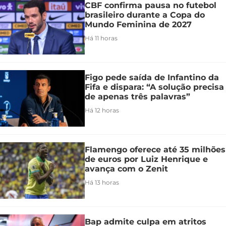
CBF confirma pausa no futebol
brasileiro durante a Copa do
Mundo Feminina de 2027
Há 11 horas
Figo pede saída de Infantino da
Fifa e dispara: “A solução precisa
de apenas três palavras”
Há 12 horas
Flamengo oferece até 35 milhões
de euros por Luiz Henrique e
avança com o Zenit
Há 13 horas
Bap admite culpa em atritos