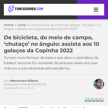
APOSTAS
Home
Extra
De bicicleta, do meio de campo, ‘chutaço’ no
ângulo: assista aos 10 golaços da Copinha 2022
ÚLTIMAS
DICAS
De bicicleta, do meio de campo,
DE
‘chutaço’ no ângulo: assista aos 10
APOSTA
COPA
golaços da Copinha 2022
DO
MUNDO
MELHORES
Torneio mais famoso da base e que abre o calendário do
SITES
futebol nacional foi recheado de pinturas neste ano que
DE
marcou a sua retomada pós-pandemia
TIMES
APOSTAS
2026
Por
Wemerson Ribeiro
CAMPEONATOS
MEU
Publicado 15:28 de 24/01/2022
Atualizado há 2 anos
TIME
CÓDIGO
MÍDIA
PROMOCIONAL
BRASILEIRÃO
ESPORTIVA
BETBOOM
PALMEIRAS
SÉRIE
A