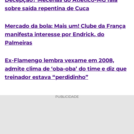
Decepção? Mecenas do Atlético-MG fala
sobre saída repentina de Cuca
Mercado da bola: Mais um! Clube da França
manifesta interesse por Endrick, do
Palmeiras
Ex-Flamengo lembra vexame em 2008,
admite clima de ‘oba-oba’ do time e diz que
treinador estava “perdidinho”
PUBLICIDADE