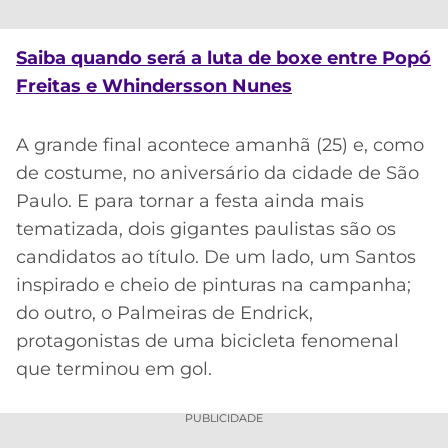
CASSINOS
ONLINE
LALIGA
2026
GRÊMIO
Saiba quando será a luta de boxe entre Popó
Freitas e Whindersson Nunes
ATLÉTICO
MG
A grande final acontece amanhã (25) e, como
de costume, no aniversário da cidade de São
CRUZEIRO
Paulo. E para tornar a festa ainda mais
tematizada, dois gigantes paulistas são os
candidatos ao título. De um lado, um Santos
inspirado e cheio de pinturas na campanha;
do outro, o Palmeiras de Endrick,
protagonistas de uma bicicleta fenomenal
que terminou em gol.
PUBLICIDADE