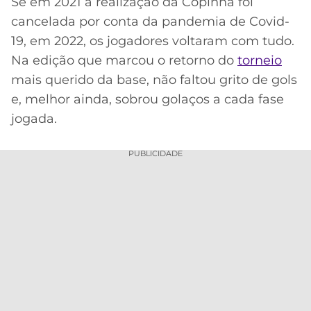
Se em 2021 a realização da Copinha foi
cancelada por conta da pandemia de Covid-
MERCADO
CÓDIGO
CORINTHIANS
DA
DE
LIBERTADORES
19, em 2022, os jogadores voltaram com tudo.
BOLA
INDICAÇÃO
Na edição que marcou o retorno do
SÃO
torneio
BET365
PAULO
COPA
mais querido da base, não faltou grito de gols
PALPITES
DO
e, melhor ainda, sobrou golaços a cada fase
CÓDIGO
BRASIL
SANTOS
jogada.
BETANO
PREMIER
FLAMENGO
PUBLICIDADE
MELHORES
LEAGUE
APPS
DE
FLUMINENSE
COPA
APOSTAS
SUL-
BOTAFOGO
AMERICANA
CASSINOS
ONLINE
VASCO
LIGA
DOS
MELHORES
CAMPEÕES
INTERNACIONAL