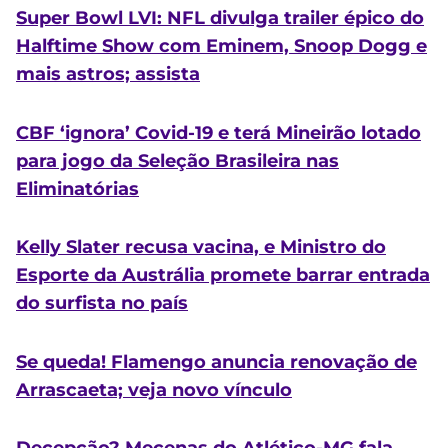
Super Bowl LVI: NFL divulga trailer épico do
Halftime Show com Eminem, Snoop Dogg e
mais astros; assista
CBF ‘ignora’ Covid-19 e terá Mineirão lotado
para jogo da Seleção Brasileira nas
Eliminatórias
Kelly Slater recusa vacina, e Ministro do
Esporte da Austrália promete barrar entrada
do surfista no país
Se queda! Flamengo anuncia renovação de
Arrascaeta; veja novo vínculo