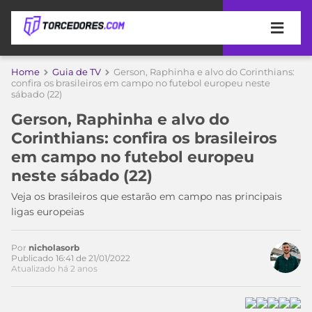
APOSTAS
Home
Guia de TV
Gerson, Raphinha e alvo do Corinthians:
confira os brasileiros em campo no futebol europeu neste
sábado (22)
ÚLTIMAS
DICAS
DE
Gerson, Raphinha e alvo do
APOSTA
COPA
Corinthians: confira os brasileiros
DO
em campo no futebol europeu
MUNDO
MELHORES
neste sábado (22)
SITES
DE
Veja os brasileiros que estarão em campo nas principais
TIMES
APOSTAS
ligas europeias
2026
CAMPEONATOS
MEU
Por
nicholasorb
TIME
Publicado 16:41 de 21/01/2022
CÓDIGO
Atualizado há 2 anos
MÍDIA
PROMOCIONAL
BRASILEIRÃO
ESPORTIVA
BETBOOM
PALMEIRAS
SÉRIE
A