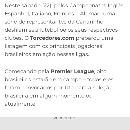
CASSINOS
Neste sábado (22), pelos Campeonatos Inglês,
ONLINE
LALIGA
2026
GRÊMIO
Espanhol, Italiano, Francês e Alemão, uma
série de representantes da Canarinho
ATLÉTICO
desfilam seu futebol pelos seus respectivos
MG
clubes. O
Torcedores.com
preparou uma
listagem com os principais jogadores
CRUZEIRO
brasileiros em ação nessas ligas.
Começando pela
Premier League
, oito
brasileiros estarão em campo – todos eles
foram convocados por Tite para a seleção
brasileira em algum momento ou
atualmente.
PUBLICIDADE