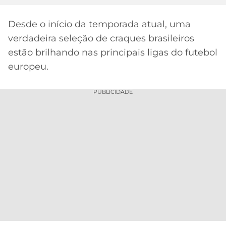
MERCADO
CÓDIGO
CORINTHIANS
Desde o início da temporada atual, uma
DA
DE
LIBERTADORES
verdadeira seleção de craques brasileiros
BOLA
INDICAÇÃO
SÃO
BET365
estão brilhando nas principais ligas do futebol
PAULO
COPA
PALPITES
DO
europeu.
CÓDIGO
BRASIL
SANTOS
BETANO
PUBLICIDADE
PREMIER
FLAMENGO
MELHORES
LEAGUE
APPS
DE
FLUMINENSE
COPA
APOSTAS
SUL-
BOTAFOGO
AMERICANA
Acesse o perfil do autor
CASSINOS
no Twitter
ONLINE
VASCO
LIGA
DOS
MELHORES
CAMPEÕES
INTERNACIONAL