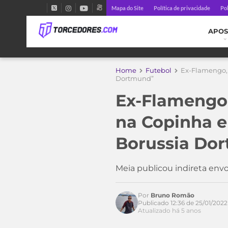
Mapa do Site
Política de privacidade
Pol
APOS
Home
Futebol
Ex-Flamengo, 
Dortmund”
Ex-Flamengo,
na Copinha e
Borussia Do
Meia publicou indireta env
Por
Bruno Romão
Publicado 12:36 de 25/01/2022
Atualizado há 5 anos