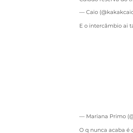
— Caio (@kakakcai
E o intercâmbio ai
— Mariana Primo (
O q nunca acaba é 