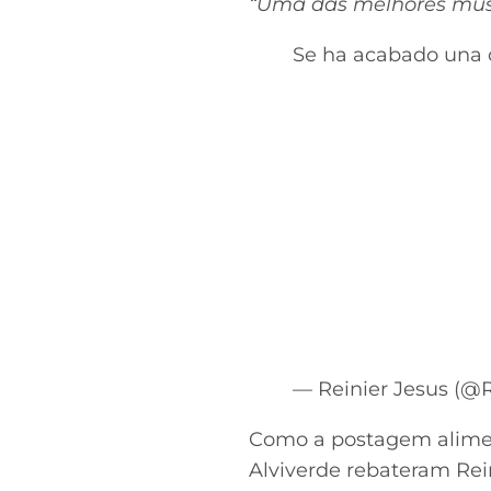
“Uma das melhores mús
Se ha acabado una 
— Reinier Jesus (@
Como a postagem aliment
Alviverde rebateram Rei