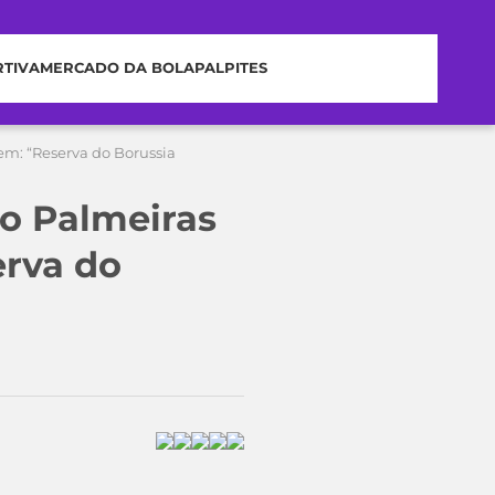
RTIVA
MERCADO DA BOLA
PALPITES
em: “Reserva do Borussia
do Palmeiras
erva do