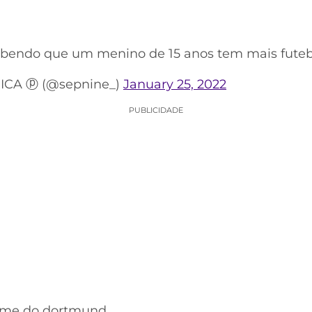
abendo que um menino de 15 anos tem mais futeb
RICA ⓟ (@sepnine_)
January 25, 2022
PUBLICIDADE
time do dortmund