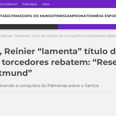
ítica Editorial
Publicidade
Sobre
TAS
ÚLTIMAS
COPA DO MUNDO
TIMES
CAMPEONATOS
MÍDIA ESPO
Reinier “lamenta” título do Palmeiras na Copinha e torcedores rebat
 Reinier “lamenta” título 
 torcedores rebatem: “Res
rtmund”
olvendo a conquista do Palmeiras sobre o Santos