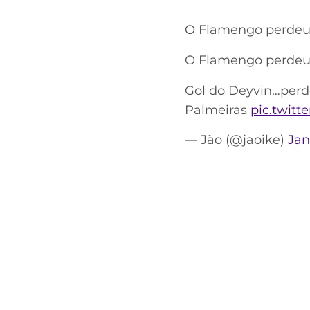
O Flamengo perdeu 
O Flamengo perdeu 
Gol do Deyvin…perde
Palmeiras
pic.twit
— Jão (@jaoike)
Jan