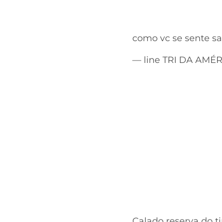
como vc se sente s
— line TRI DA AMÉ
Calado reserva do 