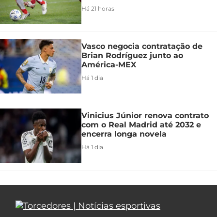
Há 21 horas
Vasco negocia contratação de
Brian Rodríguez junto ao
América-MEX
Há 1 dia
Vinicius Júnior renova contrato
com o Real Madrid até 2032 e
encerra longa novela
Há 1 dia