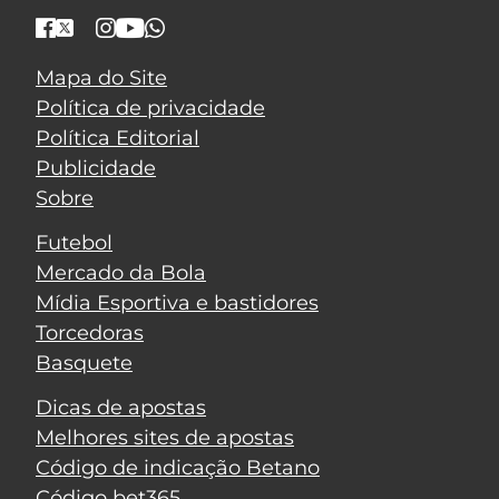
Mapa do Site
Política de privacidade
Política Editorial
Publicidade
Sobre
Futebol
Mercado da Bola
Mídia Esportiva e bastidores
Torcedoras
Basquete
Dicas de apostas
Melhores sites de apostas
Código de indicação Betano
Código bet365