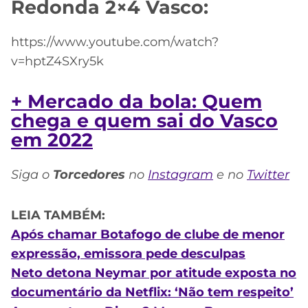
Redonda 2×4 Vasco:
https://www.youtube.com/watch?
v=hptZ4SXry5k
+ Mercado da bola: Quem
chega e quem sai do Vasco
em 2022
Siga o
Torcedores
no
Instagram
e no
Twitter
LEIA TAMBÉM:
Após chamar Botafogo de clube de menor
expressão, emissora pede desculpas
Neto detona Neymar por atitude exposta no
documentário da Netflix: ‘Não tem respeito’