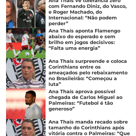
Ana Thaís vê tolerância zero
com Fernando Diniz, do Vasco,
e Roger Machado, do
Internacional: “Não podem
perder”
Ana Thaís aponta Flamengo
abaixo do esperado e sem
brilho em jogos decisivos:
“Falta uma energia”
Ana Thaís surpreende e coloca
Corinthians entre os
ameaçados pelo rebaixamento
no Brasileirão: “Começou a
luta”
Ana Thaís aprova possível
chegada de Carlos Miguel ao
Palmeiras: “Futebol é tão
generoso”
Ana Thaís manda recado sobre
tamanho do Corinthians após
vitória contra o Palmeiras: “Que