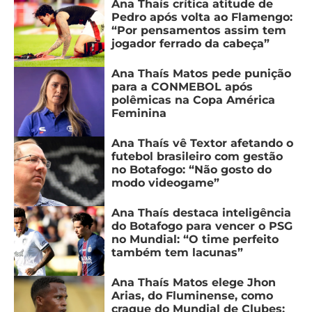
Ana Thaís crítica atitude de
Pedro após volta ao Flamengo:
“Por pensamentos assim tem
jogador ferrado da cabeça”
Ana Thaís Matos pede punição
para a CONMEBOL após
polêmicas na Copa América
Feminina
Ana Thaís vê Textor afetando o
futebol brasileiro com gestão
no Botafogo: “Não gosto do
modo videogame”
Ana Thaís destaca inteligência
do Botafogo para vencer o PSG
no Mundial: “O time perfeito
também tem lacunas”
Ana Thaís Matos elege Jhon
Arias, do Fluminense, como
craque do Mundial de Clubes: