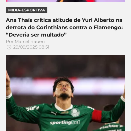
MERCADO
CÓDIGO
CORINTHIANS
MIDIA-ESPORTIVA
DA
DE
LIBERTADORES
Ana Thaís critica atitude de Yuri Alberto na
BOLA
INDICAÇÃO
SÃO
derrota do Corinthians contra o Flamengo:
BET365
PAULO
COPA
“Deveria ser multado”
PALPITES
DO
Por
Marcel Rauen
CÓDIGO
BRASIL
29/09/2025 08:51
SANTOS
BETANO
PREMIER
FLAMENGO
MELHORES
LEAGUE
APPS
DE
FLUMINENSE
COPA
APOSTAS
SUL-
BOTAFOGO
AMERICANA
CASSINOS
ONLINE
VASCO
LIGA
DOS
MELHORES
CAMPEÕES
INTERNACIONAL