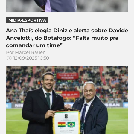
MIDIA-ESPORTIVA
Ana Thaís elogia Diniz e alerta sobre Davide
Ancelotti, do Botafogo: “Falta muito pra
comandar um time”
Por
Marcel Rauen
12/09/2025 10:50