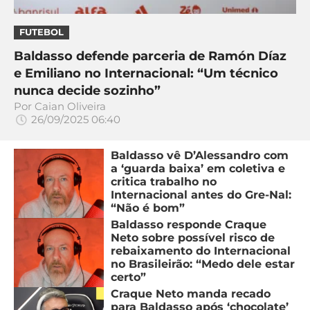
FUTEBOL
Baldasso defende parceria de Ramón Díaz
e Emiliano no Internacional: “Um técnico
nunca decide sozinho”
Por
Caian Oliveira
26/09/2025 06:40
Baldasso vê D’Alessandro com
a ‘guarda baixa’ em coletiva e
critica trabalho no
Internacional antes do Gre-Nal:
“Não é bom”
Baldasso responde Craque
Neto sobre possível risco de
rebaixamento do Internacional
no Brasileirão: “Medo dele estar
certo”
Craque Neto manda recado
para Baldasso após ‘chocolate’