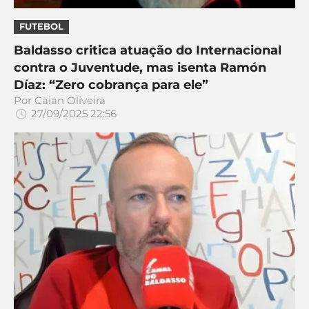
CASSINOS
ONLINE
LALIGA
FUTEBOL
2026
GRÊMIO
Baldasso critica atuação do Internacional
contra o Juventude, mas isenta Ramón
ATLÉTICO
Díaz: “Zero cobrança para ele”
MG
Por
Caian Oliveira
27/09/2025 22:56
CRUZEIRO