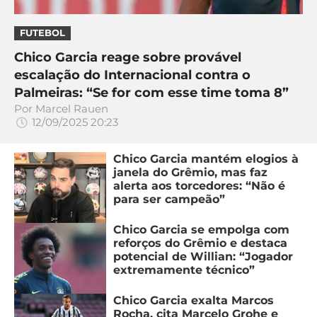
FUTEBOL
Chico Garcia reage sobre provável
escalação do Internacional contra o
Palmeiras: “Se for com esse time toma 8”
Por
Marcel Rauen
12/09/2025 20:23
Chico Garcia mantém elogios à
janela do Grêmio, mas faz
alerta aos torcedores: “Não é
para ser campeão”
Chico Garcia se empolga com
reforços do Grêmio e destaca
potencial de Willian: “Jogador
extremamente técnico”
Chico Garcia exalta Marcos
Rocha, cita Marcelo Grohe e