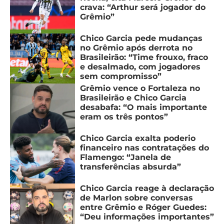
crava: “Arthur será jogador do
Grêmio”
Chico Garcia pede mudanças
no Grêmio após derrota no
Brasileirão: “Time frouxo, fraco
e desalmado, com jogadores
sem compromisso”
Grêmio vence o Fortaleza no
Brasileirão e Chico Garcia
desabafa: “O mais importante
eram os três pontos”
Chico Garcia exalta poderio
financeiro nas contratações do
Flamengo: “Janela de
transferências absurda”
Chico Garcia reage à declaração
de Marlon sobre conversas
entre Grêmio e Róger Guedes:
“Deu informações importantes”