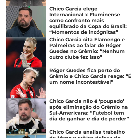
Chico Garcia elege
Internacional x Fluminense
como confronto mais
equilibrado da Copa do Brasil:
“Momentos de incógnitas”
Chico Garcia cita Flamengo e
Palmeiras ao falar de Róger
Guedes no Grêmio: “Nenhum
outro clube fez isso”
Róger Guedes fica perto do
Grêmio e Chico Garcia reage: “É
um nome incontestável”
Chico Garcia não é ‘poupado’
após eliminação do Grêmio na
Sul-Americana: “Futebol tem
dia de ganhar e dia de perder”
Chico Garcia analisa trabalho
de Mano e critica defesa do