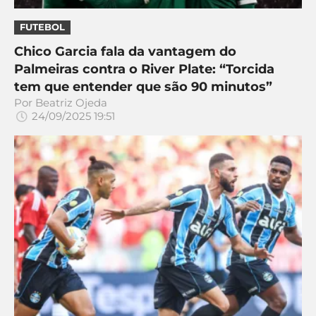
CASSINOS
ONLINE
LALIGA
FUTEBOL
2026
GRÊMIO
Chico Garcia fala da vantagem do
Palmeiras contra o River Plate: “Torcida
ATLÉTICO
tem que entender que são 90 minutos”
MG
Por
Beatriz Ojeda
24/09/2025 19:51
CRUZEIRO