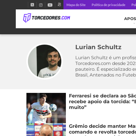
Mapa do Site
Política de privacidade
Pol
APOS
Lurian Schultz
Lurian Schultz é um profis
Torcedores.com desde 2025.
pauteiro. É especializado 
Brasil, Antenados no Futeb
Ferraresi se declara ao Sã
recebe apoio da torcida: “
muito”
Grêmio decide manter Ma
comando e revolta torcedo