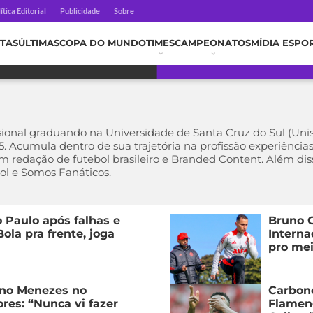
ítica Editorial
Publicidade
Sobre
TAS
ÚLTIMAS
COPA DO MUNDO
TIMES
CAMPEONATOS
MÍDIA ESPO
sional graduando na Universidade de Santa Cruz do Sul (Unis
 Acumula dentro de sua trajetória na profissão experiências
em redação de futebol brasileiro e Branded Content. Além dis
ol e Somos Fanáticos.
o Paulo após falhas e
Bruno 
Bola pra frente, joga
Interna
pro me
no Menezes no
Carbone
res: “Nunca vi fazer
Flameng