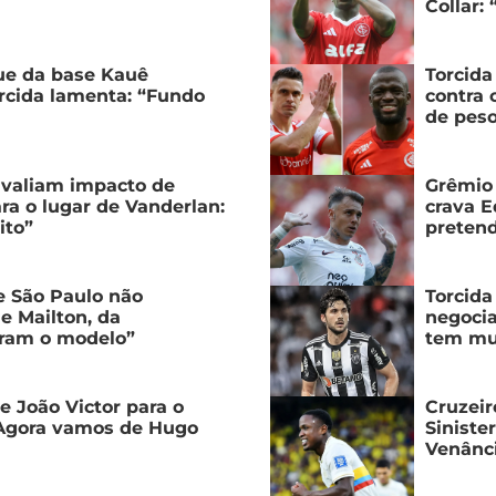
Collar:
ue da base Kauê
Torcida
rcida lamenta: “Fundo
contra 
de peso
avaliam impacto de
Grêmio 
ara o lugar de Vanderlan:
crava 
ito”
pretend
e São Paulo não
Torcida
e Mailton, da
negocia
aram o modelo”
tem mui
 João Victor para o
Cruzeir
“Agora vamos de Hugo
Siniste
Venânc