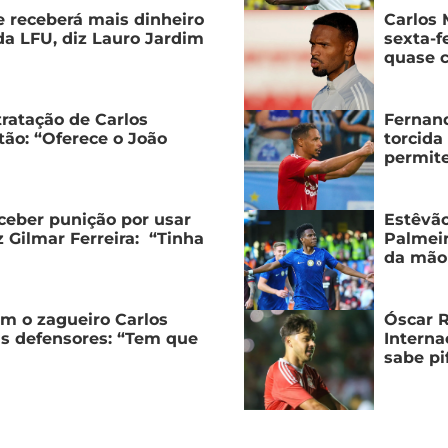
e receberá mais dinheiro
Carlos 
da LFU, diz Lauro Jardim
sexta-f
quase c
tratação de Carlos
Fernand
tão: “Oferece o João
torcida
permit
ceber punição por usar
Estêvão
 Gilmar Ferreira: “Tinha
Palmeir
da mão
m o zagueiro Carlos
Óscar R
is defensores: “Tem que
Interna
sabe pi