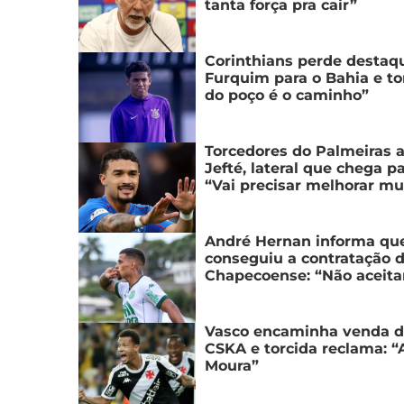
tanta força pra cair”
Corinthians perde destaq
Furquim para o Bahia e to
do poço é o caminho”
Torcedores do Palmeiras 
Jefté, lateral que chega p
“Vai precisar melhorar mu
André Hernan informa qu
conseguiu a contratação d
Chapecoense: “Não aceit
Vasco encaminha venda de
CSKA e torcida reclama: 
Moura”