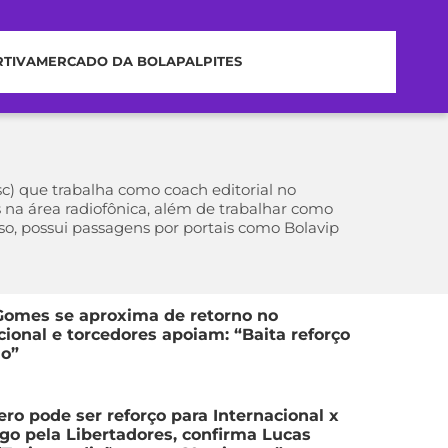
RTIVA
MERCADO DA BOLA
PALPITES
c) que trabalha como coach editorial no
 na área radiofônica, além de trabalhar como
so, possui passagens por portais como Bolavip
Gomes se aproxima de retorno no
cional e torcedores apoiam: “Baita reforço
io”
ro pode ser reforço para Internacional x
o pela Libertadores, confirma Lucas