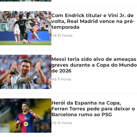
Com Endrick titular e Vini Jr. de
volta, Real Madrid vence na pré-
temporada
Há 10 horas
Messi teria sido alvo de ameaças
graves durante a Copa do Mundo
de 2026
Há 11 horas
Herói da Espanha na Copa,
Ferran Torres pede para deixar o
Barcelona rumo ao PSG
Há 12 horas