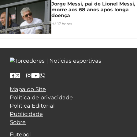
Jorge Messi, pai de Lionel Messi,
morre aos 68 anos após longa
doença
Há 17 horas
Mapa do Site
Política de privacidade
Política Editorial
Publicidade
Sobre
Futebol