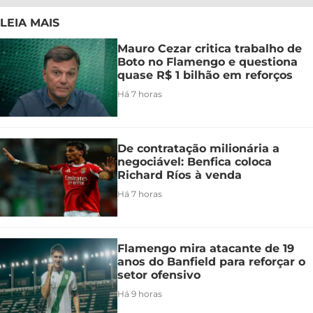
LEIA MAIS
Mauro Cezar critica trabalho de
Boto no Flamengo e questiona
quase R$ 1 bilhão em reforços
Há 7 horas
De contratação milionária a
negociável: Benfica coloca
Richard Ríos à venda
Há 7 horas
Flamengo mira atacante de 19
anos do Banfield para reforçar o
setor ofensivo
Há 9 horas