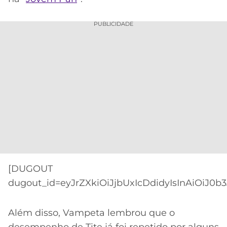
PUBLICIDADE
[DUGOUT
dugout_id=eyJrZXkiOiJjbUxIcDdidyIsInAiOiJ0b
Além disso, Vampeta lembrou que o
desempenho de Tite já foi repetido por alguns