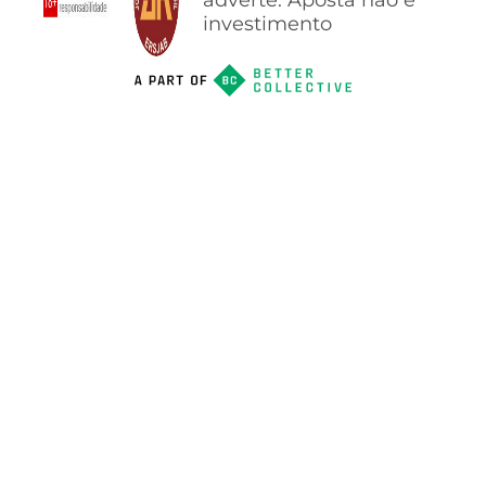
adverte: Aposta não é
investimento