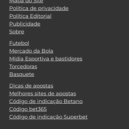
Mapa do Site
Política de privacidade
Política Editorial
Publicidade
Sobre
Futebol
Mercado da Bola
Mídia Esportiva e bastidores
Torcedoras
Basquete
Dicas de apostas
Melhores sites de apostas
Código de indicação Betano
Código bet365
Código de indicação Superbet