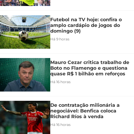
Futebol na TV hoje: confira o
amplo cardápio de jogos do
domingo (9)
Há 9 horas
Mauro Cezar critica trabalho de
Boto no Flamengo e questiona
quase R$ 1 bilhão em reforços
Há 16 horas
De contratação milionária a
negociável: Benfica coloca
Richard Ríos à venda
Há 16 horas