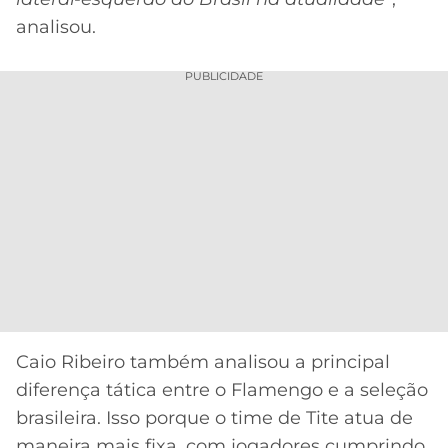
analisou.
PUBLICIDADE
Caio Ribeiro também analisou a principal
diferença tática entre o Flamengo e a seleção
brasileira. Isso porque o time de Tite atua de
maneira mais fixa, com jogadores cumprindo