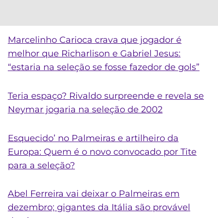
Marcelinho Carioca crava que jogador é
melhor que Richarlison e Gabriel Jesus:
“estaria na
seleção
se fosse fazedor de gols”
Teria espaço? Rivaldo surpreende e revela se
Neymar jogaria na
seleção
de 2002
Esquecido’ no Palmeiras e artilheiro da
Europa: Quem é o novo convocado por Tite
para a
seleção
?
Abel Ferreira vai deixar o Palmeiras em
dezembro; gigantes da Itália são provável