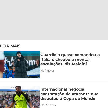
LEIA MAIS
Guardiola quase comandou a
Itália e chegou a montar
escalações, diz Maldini
Há 1 hora
Internacional negocia
contratação de atacante que
disputou a Copa do Mundo
Há 3 horas