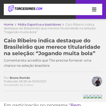
APOSTAS
Home
Mídia Esportiva e bastidores
Caio Ribeiro indica
destaque do Brasileirão que merece titularidade na seleção:
“Jogando muita bola”
ÚLTIMAS
DICAS
DE
Caio Ribeiro indica destaque do
APOSTA
COPA
Brasileirão que merece titularidade
DO
na seleção: “Jogando muita bola”
MUNDO
MELHORES
Comentarista acredita que Tite precisa fornecer uma
SITES
chance na seleção brasileira
DE
TIMES
APOSTAS
2026
Por
Bruno Romão
Publicado 08:38 de 05/10/2021
CAMPEONATOS
MEU
Atualizado há 2 anos
TIME
CÓDIGO
MÍDIA
PROMOCIONAL
BRASILEIRÃO
ESPORTIVA
BETBOOM
PALMEIRAS
SÉRIE
Em participação no programa “
Bem,
A